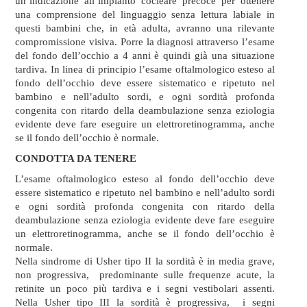
un’indicazione all’impianto cocleare precoce per ottenere
una comprensione del linguaggio senza lettura labiale in
questi bambini che, in età adulta, avranno una rilevante
compromissione visiva. Porre la diagnosi attraverso l’esame
del fondo dell’occhio a 4 anni è quindi già una situazione
tardiva. In linea di principio l’esame oftalmologico esteso al
fondo dell’occhio deve essere sistematico e ripetuto nel
bambino e nell’adulto sordi, e ogni sordità profonda
congenita con ritardo della deambulazione senza eziologia
evidente deve fare eseguire un elettroretinogramma, anche
se il fondo dell’occhio è normale.
CONDOTTA DA TENERE
L’esame oftalmologico esteso al fondo dell’occhio deve
essere sistematico e ripetuto nel bambino e nell’adulto sordi
e ogni sordità profonda congenita con ritardo della
deambulazione senza eziologia evidente deve fare eseguire
un elettroretinogramma, anche se il fondo dell’occhio è
normale.
Nella sindrome di Usher tipo II la sordità è in media grave,
non progressiva, predominante sulle frequenze acute, la
retinite un poco più tardiva e i segni vestibolari assenti.
Nella Usher tipo III la sordità è progressiva, i segni