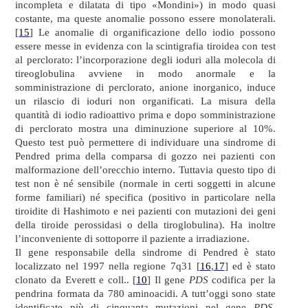
incompleta e dilatata di tipo «Mondini») in modo quasi
costante, ma queste anomalie possono essere monolaterali.
[
15
] Le anomalie di organificazione dello iodio possono
essere messe in evidenza con la scintigrafia tiroidea con test
al perclorato: l’incorporazione degli ioduri alla molecola di
tireoglobulina avviene in modo anormale e la
somministrazione di perclorato, anione inorganico, induce
un rilascio di ioduri non organificati. La misura della
quantità di iodio radioattivo prima e dopo somministrazione
di perclorato mostra una diminuzione superiore al 10%.
Questo test può permettere di individuare una sindrome di
Pendred prima della comparsa di gozzo nei pazienti con
malformazione dell’orecchio interno. Tuttavia questo tipo di
test non è né sensibile (normale in certi soggetti in alcune
forme familiari) né specifica (positivo in particolare nella
tiroidite di Hashimoto e nei pazienti con mutazioni dei geni
della tiroide perossidasi o della tiroglobulina). Ha inoltre
l’inconveniente di sottoporre il paziente a irradiazione.
Il gene responsabile della sindrome di Pendred è stato
localizzato nel 1997 nella regione 7q31 [
16
,
17
] ed è stato
clonato da Everett e coll.. [
10
] Il gene
PDS
codifica per la
pendrina formata da 780 aminoacidi. A tutt’oggi sono state
identificate più di cinquanta mutazioni nel gene
PDS
.