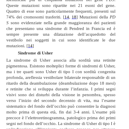
Queste mutazioni sono ripartite nei 21 esoni del gene.
Quattro di esse sono particolarmente frequenti, presenti sul
74% dei cromosomi trasferiti. [
14
,
18
] Mutazioni della
PD
S
sono evidenziate nella grande maggioranza dei pazienti
che presentano una sindrome di Pendred in Francia ed è
sempre presente una dilatazione dell’acquedotto del
vestibolo nei soggetti in cui sono identificate le due
mutazioni. [
14
]
Sindrome di Usher
La sindrome di Usher associa alla sordità una retinite
pigmentosa. Esistono molteplici forme di sindromi di Usher,
ma i tre quarti sono Usher di tipo I con sordità congenita
profonda, areflessia vestibolare bilaterale responsabile di un
ritardo della deambulazione (deambulazione dopo 18 mesi)
e retinite che si sviluppa durante l’infanzia. I primi segni
visivi sono dei disturbi della visione in penombra, spesso
verso l’inizio del secondo decennio di vita, ma l’esame
sistematico del fondo dell’occhio può consentire la diagnosi
molto prima di questa età, fin dai 3-4 anni. L’esame più
precoce è l’elettroretinogramma, patologico prima dei primi
segni nel fondo dell’occhio. La sindrome di Usher di tipo I è