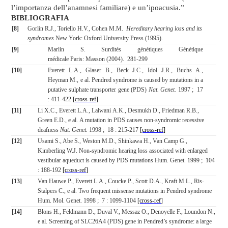
l’importanza dell’anamnesi familiare) e un’ipoacusia.”
BIBLIOGRAFIA
[8]
Gorlin R.J., Toriello H.V., Cohen M.M.
Hereditary hearing loss and its
syndromes
New York: Oxford University Press (1995).
[9]
Marlin S. Surdités génétiques Génétique
médicale Paris: Masson (2004). 281-299
[10]
Everett L.A., Glaser B., Beck J.C., Idol J.R., Buchs A.,
Heyman M., e al. Pendred syndrome is caused by mutations in a
putative sulphate transporter gene (PDS)
Nat.
Genet.
1997 ; 17
: 411-422
[cross-ref]
[11]
Li X.C., Everett L.A., Lalwani A.K., Desmukh D., Friedman R.B.,
Green E.D., e al.
A mutation in PDS causes non-syndromic recessive
deafness
Nat.
Genet.
1998 ; 18 : 215-217
[cross-ref]
[12]
Usami S., Abe S., Weston M.D., Shinkawa H., Van Camp G.,
Kimberling W.J. Non-syndromic hearing loss associated with enlarged
vestibular aqueduct is caused by PDS mutations Hum.
Genet. 1999 ; 104
: 188-192
[cross-ref]
[13]
Van Hauwe P., Everett L.A., Coucke P., Scott D.A., Kraft M.L., Ris-
Stalpers C., e al. Two frequent missense mutations in Pendred syndrome
Hum. Mol. Genet. 1998 ; 7 : 1099-1104
[cross-ref]
[14]
Blons H., Feldmann D., Duval V., Messaz O., Denoyelle F., Loundon N.,
e al. Screening of SLC26A4 (PDS) gene in Pendred’s syndrome: a large