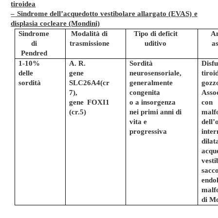
tiroidea
– Sindrome dell’acquedotto vestibolare allargato (EVAS) e
displasia cocleare (Mondini)
Sindrome
Modalità di
Tipo di deficit
A
di
trasmissione
uditivo
as
Pendred
1-10%
A. R.
Sordità
Disf
delle
gene
neurosensoriale,
tiroi
sordità
SLC26A4(cr
generalmente
gozz
7),
congenita
Asso
gene FOXI1
o a insorgenza
con
(cr.5)
nei primi anni di
malf
vita e
dell’
progressiva
inter
dilat
acqu
vesti
sacc
endol
malf
di M