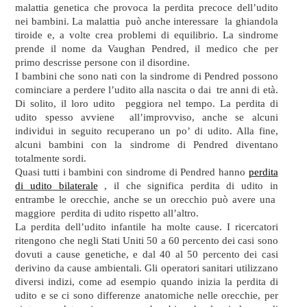
malattia genetica che provoca la perdita precoce dell’udito
nei bambini. La malattia può anche interessare la ghiandola
tiroide e, a volte crea problemi di equilibrio. La sindrome
prende il nome da Vaughan Pendred, il medico che per
primo descrisse persone con il disordine.
I bambini che sono nati con la sindrome di Pendred possono
cominciare a perdere l’udito alla nascita o dai tre anni di età.
Di solito, il loro udito peggiora nel tempo. La perdita di
udito spesso avviene all’improvviso, anche se alcuni
individui in seguito recuperano un po’ di udito. Alla fine,
alcuni bambini con la sindrome di Pendred diventano
totalmente sordi.
Quasi tutti i bambini con sindrome di Pendred hanno
perdita
di udito bilaterale
, il che significa perdita di udito in
entrambe le orecchie, anche se un orecchio può avere una
maggiore perdita di udito rispetto all’altro.
La perdita dell’udito infantile ha molte cause. I ricercatori
ritengono che negli Stati Uniti 50 a 60 percento dei casi sono
dovuti a cause genetiche, e dal 40 al 50 percento dei casi
derivino da cause ambientali. Gli operatori sanitari utilizzano
diversi indizi, come ad esempio quando inizia la perdita di
udito e se ci sono differenze anatomiche nelle orecchie, per