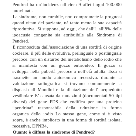
Pendred ha un’incidenza di circa 9 affetti ogni 100.000
nuovi nati.
La sindrome, non curabile, non compromette la prognosi
quoad vitam del paziente, né tanto meno le sue capacità
riproduttive. Si suppone, ad oggi, che dall’1 all’8% delle
ipoacusie congenite sia attribuibile alla Sindrome di
Pendred.
È riconosciuta dall’associazione di una sordità di origine
cocleare, il più delle evolutiva, prelinguale o postlinguale
precoce, con un disturbo del metabolismo dello iodio che
si manifesta con un gozzo eutiroideo. Il gozzo si
sviluppa nella pubertà precoce o nell’età adulta. Essa si
trasmette un modo autosomico recessivo.
durante la
valutazione radiografica si trovano comunemente la
displasia di Mondini e la dilatazione dell’ acquedotto
vestibolare E’ causata da mutazioni (documentati 50 tipi
diversi) del gene PDS che codifìca per una proteina
“pendrina” responsabile della riduzione in forma
organica dello iodio Lo stesso gene, come si è visto
sopra, è anche implicato in una forma di sordità isolata,
recessiva, DFNB4,
Quanto è diffusa la sindrome di Pendred?