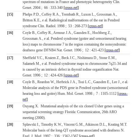
spectrum of mutations in France and phenotypic heterogeneity Clin.
Genet. 2004 ; 66 : 333-340
[cross-ref]
[15]
Phelps P.D., Coffey R.A., Trembath R., Luxon L., Grossman A.,
Britton K.E., e al. Radiological malformations of the ear in Pendred
syndrome Clin. Radiol. 1998 ; 53 : 268-273
[cross-ref]
[16]
Coyle B., Coffey R., Armour J.A., Gausden E., Hochberg Z.,
Grossman A., e al. Pendred syndrome (goitre and sensorineural hearing
loss) maps to chromosome 7 in the region containing the nonsyndromic
deafness gene DFNB4 Nat. Genet. 1996 ; 12 : 421-423
[cross-ref]
[17]
Sheffield V.C., Kraiem Z., Beck J.C., Nishimura D., Stone E.M.,
Salameh M., e al. Pendred syndrome maps to chromosome 7q21-34 and
is caused by an intrinsic defect in thyroid iodine organification Nat.
Genet. 1996 ; 12 : 424-426
[cross-ref]
[18]
Coyle B., Reardon W., Herbrick J.A., Tsui L.C., Gausden E., Lee J., e al.
Molecular analysis of the PDS gene in Pendred syndrome (sensorineural
hearing loss and goitre) Hum. Mol. Genet. 1998 ; 7 : 1105-1112
[cross-
ref]
[19]
Ouyang X. Mutational analysis of the six cloned Usher genes using a
sequential screening strategy Florida: Communication, 26th ARO
meeting (2000).
[20]
Splawski I., Timothy K.W., Vincent G.M., Atkinson D.L., Keating M.T.
Molecular basis of the long-QT syndrome associated with deafness N.
Engl. J. Med. 1997 ; 336 : 1562-1567
[cross-ref]