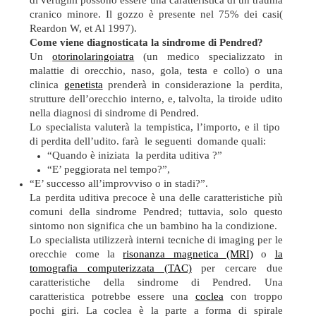
di vertigini possono essere una caratteristica di un trauma
cranico minore. Il gozzo è presente nel 75% dei casi(
Reardon W, et Al 1997).
Come viene diagnosticata la sindrome di Pendred?
Un
otorinolaringoiatra
(un medico specializzato in
malattie di orecchio, naso, gola, testa e collo) o una
clinica
genetista
prenderà in considerazione la perdita,
strutture dell’orecchio interno, e, talvolta, la tiroide udito
nella diagnosi di sindrome di Pendred.
Lo specialista valuterà la tempistica, l’importo, e il tipo
di perdita dell’udito. farà le seguenti domande quali:
“Quando è iniziata la perdita uditiva ?”
“E’ peggiorata nel tempo?”,
“E’ successo all’improvviso o in stadi?”.
La perdita uditiva precoce è una delle caratteristiche più
comuni della sindrome Pendred; tuttavia, solo questo
sintomo non significa che un bambino ha la condizione.
Lo specialista utilizzerà interni tecniche di imaging per le
orecchie come la
risonanza magnetica (MRI)
o
la
tomografia computerizzata (TAC)
per cercare due
caratteristiche della sindrome di Pendred. Una
caratteristica potrebbe essere una
coclea
con troppo
pochi giri. La coclea è la parte a forma di spirale