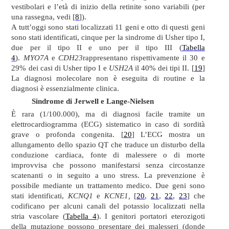
vestibolari e l’età di inizio della retinite sono variabili (per
una rassegna, vedi [
8
]).
A tutt’oggi sono stati localizzati 11 geni e otto di questi geni
sono stati identificati, cinque per la sindrome di Usher tipo I,
due per il tipo II e uno per il tipo III (
Tabella
4
).
MYO7A
e
CDH23
rappresentano rispettivamente il 30 e
29% dei casi di Usher tipo I e
USH2A
il 40% dei tipi II. [
19
]
La diagnosi molecolare non è eseguita di routine e la
diagnosi è essenzialmente clinica.
Sindrome di Jerwell e Lange-Nielsen
È rara (1/100.000), ma di diagnosi facile tramite un
elettrocardiogramma (ECG) sistematico in caso di sordità
grave o profonda congenita. [
20
] L’ECG mostra un
allungamento dello spazio QT che traduce un disturbo della
conduzione cardiaca, fonte di malessere o di morte
improvvisa che possono manifestarsi senza circostanze
scatenanti o in seguito a uno stress. La prevenzione è
possibile mediante un trattamento medico. Due geni sono
stati identificati,
KCNQ1
e
KCNE1,
[
20
,
21
,
22
,
23
] che
codificano per alcuni canali del potassio localizzati nella
stria vascolare (
Tabella 4
). I genitori portatori eterozigoti
della mutazione possono presentare dei malesseri (donde