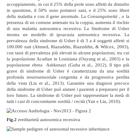
accoppiamento, in cui il 25% della prole sono affetti da disturbo
in questione, il 50% sono portatori sani, e il 25% sono liberi
della malattia e con il gene anormale. La
Consanguineità
, o la
presenza di un comune antenato tra la coppia, aumenta il rischio
di una malattia autosomica recessiva. La Sindrome di Usher
mostra un modello di ipoacusia autosomica recessiva. La
prevalenza della sindrome di Usher è di 3 a 4 soggetti affetti si
100.000 nati (Ahmed, Riazuddin, Riazuddin, & Wilcox, 2003),
con tassi di prevalenza più elevati in alcune popolazioni, tra cui
la popolazione Acadian in Louisiana (Ouyang et al., 2003) e la
popolazione ebrea Ashkenazi (Guha et al., 2012). Il tipo più
grave di sindrome di Usher è caratterizzata da una sordità
profonda neurosensoriale congenita e da progressiva perdita
della vista (Liu et al., 2013). Garantire una diagnosi precoce
della sindrome di Usher può aiutare i pazienti a prepararsi per il
loro futuro. La sindrome di Usher può rappresentare la metà di
tutti i casi di concomitante sordità / cecità (Yan e Liu, 2010).
Fig.2
ereditarietà autosomica recessiva