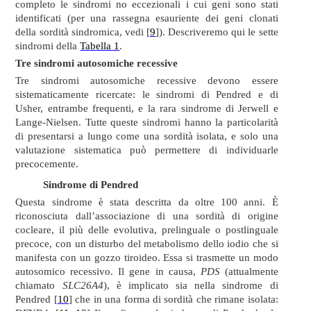
completo le sindromi no eccezionali i cui geni sono stati
identificati (per una rassegna esauriente dei geni clonati
della sordità sindromica, vedi [
9
]). Descriveremo qui le sette
sindromi della
Tabella 1
.
Tre sindromi autosomiche recessive
Tre sindromi autosomiche recessive devono essere
sistematicamente ricercate: le sindromi di Pendred e di
Usher, entrambe frequenti, e la rara sindrome di Jerwell e
Lange-Nielsen. Tutte queste sindromi hanno la particolarità
di presentarsi a lungo come una sordità isolata, e solo una
valutazione sistematica può permettere di individuarle
precocemente.
Sindrome di Pendred
Questa sindrome è stata descritta da oltre 100 anni. È
riconosciuta dall’associazione di una sordità di origine
cocleare, il più delle evolutiva, prelinguale o postlinguale
precoce, con un disturbo del metabolismo dello iodio che si
manifesta con un gozzo tiroideo. Essa si trasmette un modo
autosomico recessivo. Il gene in causa,
PDS
(attualmente
chiamato
SLC26A4
), è implicato sia nella sindrome di
Pendred [
10
] che in una forma di sordità che rimane isolata: