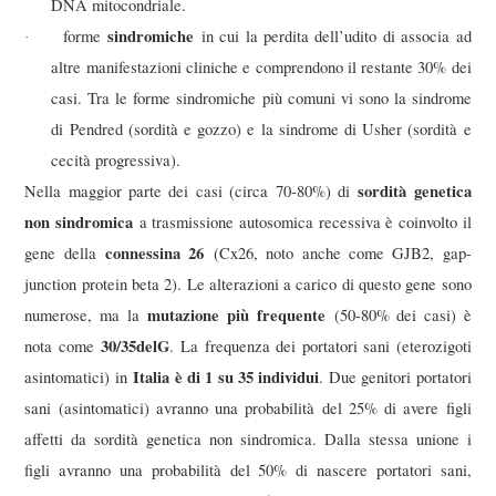
DNA mitocondriale.
sindromiche
forme
in cui la perdita dell’udito di associa ad
·
altre manifestazioni cliniche e comprendono il restante 30% dei
casi. Tra le forme sindromiche più comuni vi sono la sindrome
di Pendred (sordità e gozzo) e la sindrome di Usher (sordità e
cecità progressiva).
sordità genetica
Nella maggior parte dei casi (circa 70-80%) di
non sindromica
a trasmissione autosomica recessiva è coinvolto il
connessina 26
gene della
(Cx26, noto anche come GJB2, gap-
junction protein beta 2). Le alterazioni a carico di questo gene sono
mutazione più frequente
numerose, ma la
(50-80% dei casi) è
30/35delG
nota come
. La frequenza dei portatori sani (eterozigoti
Italia è di 1 su 35 individui
asintomatici) in
. Due genitori portatori
sani (asintomatici) avranno una probabilità del 25% di avere figli
affetti da sordità genetica non sindromica. Dalla stessa unione i
figli avranno una probabilità del 50% di nascere portatori sani,