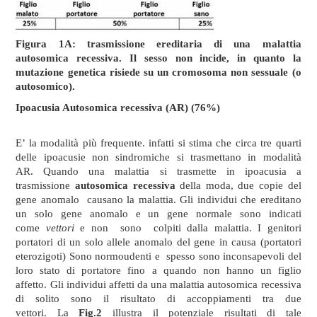
Figura 1A: trasmissione ereditaria di una malattia
autosomica recessiva. Il sesso non incide, in quanto la
mutazione genetica risiede su un cromosoma non sessuale (o
autosomico).
Ipoacusia Autosomica recessiva (AR) (76%)
E’ la modalità più frequente. infatti si stima che circa tre quarti
delle ipoacusie non sindromiche si trasmettano in modalità
AR. Quando una malattia si trasmette in ipoacusia a
trasmissione
autosomica recessiva
della moda, due copie del
gene anomalo causano la malattia. Gli individui che ereditano
un solo gene anomalo e un gene normale sono indicati
come
vettori
e non sono colpiti dalla malattia. I genitori
portatori di un solo allele anomalo del gene in causa (portatori
eterozigoti) Sono normoudenti e spesso sono inconsapevoli del
loro stato di portatore fino a quando non hanno un figlio
affetto. Gli individui affetti da una malattia autosomica recessiva
di solito sono il risultato di accoppiamenti tra due
vettori. La
Fig.2
illustra il potenziale risultati di tale