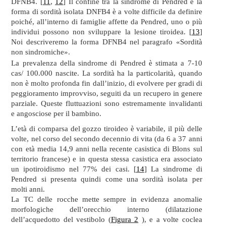
DFNB4. [
11
,
12
] Il confine tra la sindrome di Pendred e la
forma di sordità isolata DNFB4 è a volte difficile da definire
poiché, all’interno di famiglie affette da Pendred, uno o più
individui possono non sviluppare la lesione tiroidea. [
13
]
Noi descriveremo la forma DFNB4 nel paragrafo «Sordità
non sindromiche».
La prevalenza della sindrome di Pendred è stimata a 7-10
cas/ 100.000 nascite. La sordità ha la particolarità, quando
non è molto profonda fin dall’inizio, di evolvere per gradi di
peggioramento improvviso, seguiti da un recupero in genere
parziale. Queste fluttuazioni sono estremamente invalidanti
e angosciose per il bambino.
L’età di comparsa del gozzo tiroideo è variabile, il più delle
volte, nel corso del secondo decennio di vita (da 6 a 37 anni
con età media 14,9 anni nella recente casistica di Blons sul
territorio francese) e in questa stessa casistica era associato
un ipotiroidismo nel 77% dei casi. [
14
] La sindrome di
Pendred si presenta quindi come una sordità isolata per
molti anni.
La TC delle rocche mette sempre in evidenza anomalie
morfologiche dell’orecchio interno (dilatazione
dell’acquedotto del vestibolo (
Figura 2
), e a volte coclea