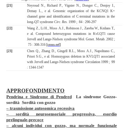
[21]
Neyroud N., Richard P., Vignier N., Donger C., Denjoy I.,
Demay L., e al. Genomic organization of the KCNQ1 K+
channel gene and identification of C-terminal mutations in the
long-QT syndrome
Circ. Res.
1999 ; 84 : 290-297
[22]
Wang Z., Li H., Moss A.J., Robinson J., Zareba W., Knilans T.,
e al.
Compound heterozygous mutations in KvLQT1 cause
Jervell and Lange-Nielsen syndrome Mol. Genet. Metab. 2002 ;
75 : 308-316
[cross-ref]
[23]
Chen Q., Zhang D., Gingell R.L., Moss A.J., Napolitano C.,
Priori S.G., e al.
Homozygous deletion in KVLQT1 associated
with Jervell and Lange-Nielsen syndrome Circulation 1999 ; 99
: 1344-1347
APPROFONDIMENTO
Pendrina e Sindrome di Pendred
La sindrome Gozzo-
sordità Sordità con gozzo
– trasmissione autosomica recessiva
– sordità neurosensoriale progressiva, esordio
prelinguale-precoce
– alcuni individui con gozzo, ma normale funzionale