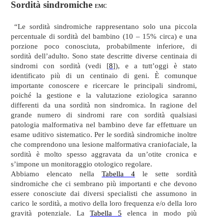
Sordità sindromiche
EMC
“Le sordità sindromiche rappresentano solo una piccola
percentuale di sordità del bambino (10 – 15% circa) e una
porzione poco conosciuta, probabilmente inferiore, di
sordità dell’adulto. Sono state descritte diverse centinaia di
sindromi con sordità (vedi [
8
]), e a tutt’oggi è stato
identificato più di un centinaio di geni. È comunque
importante conoscere e ricercare le principali sindromi,
poiché la gestione e la valutazione eziologica saranno
differenti da una sordità non sindromica. In ragione del
grande numero di sindromi rare con sordità qualsiasi
patologia malformativa nel bambino deve far effettuare un
esame uditivo sistematico. Per le sordità sindromiche inoltre
che comprendono una lesione malformativa craniofaciale, la
sordità è molto spesso aggravata da un’otite cronica e
s’impone un monitoraggio otologico regolare.
Abbiamo elencato nella
Tabella 4
le sette sordità
sindromiche che ci sembrano più importanti e che devono
essere conosciute dai diversi specialisti che assumono in
carico le sordità, a motivo della loro frequenza e/o della loro
gravità potenziale. La
Tabella 5
elenca in modo più