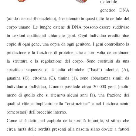
materiale
genetico, DNA
(acido desossiribonucleico), è contenuto in quasi tutte le cellule del
corpo umano. Le lunghe catene di DNA possono essere suddivise
in sezioni codificanti chiamate geni. Ogni individuo eredita due
copie di ogni gene, una copia da ogni genitore. I geni controllano la
produzione e la funzione di proteine, che a loro volta determinano
la struttura e la regolazione del corpo. Sono costituiti da una
specifica sequenza di 4 unità chimiche (“basi”) adenina (A),
guanina (G), citosina (C), timina (1), sono abbastanza simili da
individuo a individuo, L’uomo possiede circa 30 000 geni (molto
meno di quello che si riteneva alcuni anni fa), una frazione dei
quali si ritiene implicato nella “costruzione” e nel funzionamento
(omeostasi) dell’orecchio interno.
Come si è detto nel capitolo della sordità infantile, si stima che
circa metà delle sordità presenti alla nascita siano dovute a fattori