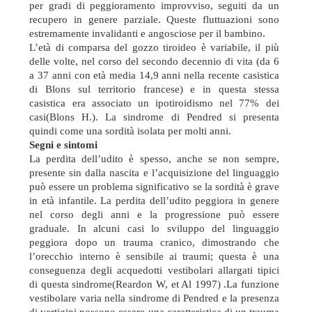
per gradi di peggioramento improvviso, seguiti da un
recupero in genere parziale. Queste fluttuazioni sono
estremamente invalidanti e angosciose per il bambino.
L’età di comparsa del gozzo tiroideo è variabile, il più
delle volte, nel corso del secondo decennio di vita (da 6
a 37 anni con età media 14,9 anni nella recente casistica
di Blons sul territorio francese) e in questa stessa
casistica era associato un ipotiroidismo nel 77% dei
casi(Blons H.). La sindrome di Pendred si presenta
quindi come una sordità isolata per molti anni.
Segni e sintomi
La perdita dell’udito è spesso, anche se non sempre,
presente sin dalla nascita e l’acquisizione del linguaggio
può essere un problema significativo se la sordità è grave
in età infantile. La perdita dell’udito peggiora in genere
nel corso degli anni e la progressione può essere
graduale. In alcuni casi lo sviluppo del linguaggio
peggiora dopo un trauma cranico, dimostrando che
l’orecchio interno è sensibile ai traumi; questa è una
conseguenza degli acquedotti vestibolari allargati tipici
di questa sindrome(Reardon W, et Al 1997) .La funzione
vestibolare varia nella sindrome di Pendred e la presenza