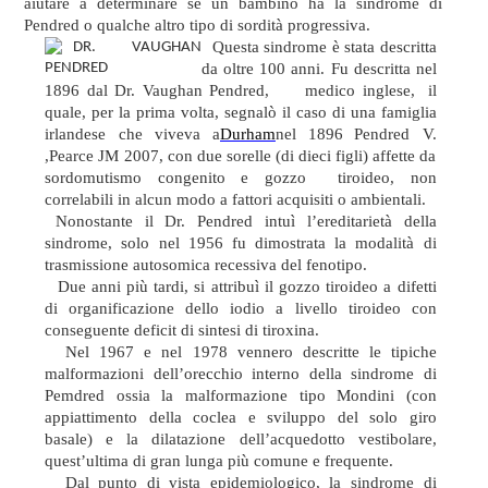
aiutare a determinare se un bambino ha la sindrome di
Pendred o qualche altro tipo di sordità progressiva.
Questa sindrome è stata descritta
da oltre 100 anni.
F
u descritta nel
1896 dal Dr. Vaughan Pendred, medico inglese,
il
quale, per la prima volta, segnalò il caso di una famiglia
irlandese
che viveva a
Durham
nel 1896
Pendred V.
,
Pearce JM 2007,
con due sorelle (di dieci figli) affette da
sordomutismo congenito e gozzo tiroideo, non
correlabili in alcun modo a fattori acquisiti o ambientali.
Nonostante il Dr. Pendred intuì l’ereditarietà della
sindrome, solo nel 1956 fu dimostrata la modalità di
trasmissione autosomica recessiva del fenotipo.
Due anni più tardi, si attribuì il gozzo tiroideo a difetti
di organificazione dello iodio a livello tiroideo con
conseguente deficit di sintesi di tiroxina.
Nel 1967 e nel 1978 vennero descritte le tipiche
malformazioni dell’orecchio interno della sindrome di
Pemdred ossia la malformazione tipo Mondini (con
appiattimento della coclea e sviluppo del solo giro
basale) e la dilatazione dell’acquedotto vestibolare,
quest’ultima di gran lunga più comune e frequente.
Dal punto di vista epidemiologico, la sindrome di