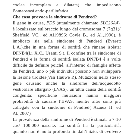
coclea incompleta e dilatata) che impediscono
l’omeostasi endo-perilinfatica
Che cosa provoca la sindrome di Pendred?
Il gene in causa,
PDS
(attualmente chiamato
SLC26A4
)
è localizzato sul braccio lungo del cromosoma 7 (7q31)(
Sheffield VC., ed Al19896;
Coyle B., ed Al.,1996), è
implicato sia nella sindrome di Pendred (Everett
L.A.),che in una forma di sordità che rimane isolata:
DFNB4(Li X.C.,
Usami S.). Il confine tra la sindrome di
Pendred e la forma di sordità isolata DNFB4 è a volte
difficile da definire poiché, all’interno di famiglie affette
da Pendred, uno o più individui possono non sviluppare
la lesione tiroidea(Van Hauwe P.).
Mutazioni nello stesso
gene causano anche la sindrome dell’acquedotto
vestibolare allargato (EVAS), un’altra causa della sordità
congenita; specifiche mutazioni hanno maggiori
probabilità di causare l’EVAS, mentre altre sono più
collegate con la sindrome di Pendred(
Azaiez H, ed
Al.,2007)
La prevalenza della sindrome di Pendred è stimata a 7-10
cas/ 100.000 nascite. La sordità ha la particolarità,
quando non è molto profonda fin dall’inizio, di evolvere