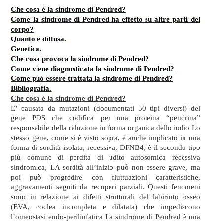
Che cosa è la sindrome di Pendred?
Come la sindrome di Pendred ha effetto su altre parti del
corpo?
Quanto è diffusa.
Genetica.
Che cosa provoca la sindrome di Pendred?
Come viene diagnosticata la sindrome di Pendred?
Come può essere trattata
la sindrome di Pendred?
Bibliografia.
Che cosa è la sindrome di Pendred?
E’ causata da mutazioni (documentati 50 tipi diversi) del
gene PDS che codifìca per una proteina “pendrina”
responsabile della riduzione in forma organica dello iodio Lo
stesso gene, come si è visto sopra, è anche implicato in una
forma di sordità isolata, recessiva, DFNB4, è il secondo tipo
più comune di perdita di udito autosomica recessiva
sindromica, LA sordità all’inizio può non essere grave, ma
poi può progredire con fluttuazioni caratteristiche,
aggravamenti seguiti da recuperi parziali. Questi fenomeni
sono in relazione ai difetti strutturali del labirinto osseo
(EVA, coclea incompleta e dilatata) che impediscono
l’omeostasi endo-perilinfatica La sindrome di Pendred è una