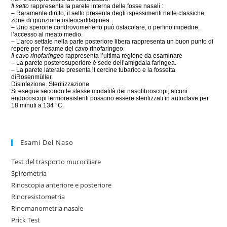
Il setto
rappresenta la parete interna delle fosse nasali :
– Raramente diritto, il setto presenta degli ispessimenti nelle classiche
zone di giunzione osteocartilaginea.
– Uno sperone condrovomerieno può ostacolare, o perfino impedire,
l’accesso al meato medio.
– L’arco settale nella parte posteriore libera rappresenta un buon punto di
repere per l’esame del cavo rinofaringeo.
Il cavo rinofaringeo
rappresenta l’ultima regione da esaminare
– La parete posterosuperiore è sede dell’amigdala faringea.
– La parete laterale presenta il cercine tubarico e la fossetta
diRosenmüller.
Disinfezione. Sterilizzazione
Si esegue secondo le stesse modalità dei nasofibroscopi; alcuni
endocoscopi termoresistenti possono essere sterilizzati in autoclave per
18 minuti a 134 °C.
Esami Del Naso
Test del trasporto mucociliare
Spirometria
Rinoscopia anteriore e posteriore
Rinoresistometria
Rinomanometria nasale
Prick Test