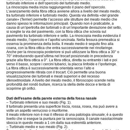
turbinato inferiore e dell’opercolo del turbinato medio.
La rinoscopia media inizia raggiungendo il piano dell’opercolo.
L’avanzamento della fibra ottica avviene allora a livello del meato medio,
tra turbinato inferiore e turbinato medio. Questa via definita «del grande
canale» (Terrier) permette l’accesso alle strutture del meato medio che
danno spesso le informazioni principali. Quando non è praticabile, a
causa di un’ipertrofia dei turbinati o di un’importante deviazione del setto,
si sceglie la via del pavimento, con la fibra ottica che scivola sul
pavimento tra turbinato inferiore e setto. La rinoscopia media evidenzia il
meato medio, l’opercolo e l’apofisi uncinata. Nella fessura premeatica si
osserva la prominenza della bolla. Il meato medio è seguito fino alla
coana, con la fibra ottica che entra successivamente nel rinofaringe.
Anche per la rinoscopia posteriore si può utilizzare la fibra ottica a 30° o
70° introducendo quest’ultima nel trocart posizionato in precedenza
grazie alla fibra ottica a 0°. La fibra ottica, diretta su entrambi i lati e poi
verso il basso, scopre i cercini tubarici, la placca linfoide e l’ipofaringe.
La fibra ottica è successivamente orientata verso l’alto e
progressivamente ritirata con il trocart. Ciò permette una buona
visualizzazione dei turbinati e meati superiori e del recesso
sfenoetmoidale. A livello del meato medio, il fibroscopio scende nella
profondità del rondò bullare, ricerca la stella delle docce e tenta di
scoprirne gli orifici.
Dati dell’esame della parete esterna della fossa nasale
– Turbinato inferiore e suo meato (Fig. 1).
Il turbinato presenta una superficie liscia, rossa, rosea, ma può avere a
volte un aspetto verrucoso o muriforme.
Il meato inferiore non è mai il riflesso di una patologia sinusale; è a questo
livello che si esegue la puntura per la senoscopia. Il canale nasolacrimale
sbocca in questo meato a 1 cm dalla sua estremità anteriore.
– Turbinato medio e suo meato (Fig. 2).