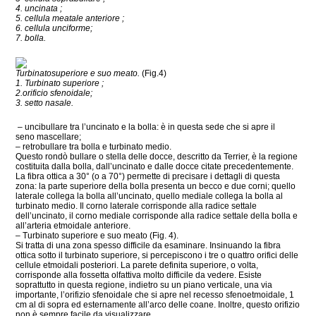
4. uncinata ;
5. cellula meatale anteriore ;
6. cellula unciforme;
7. bolla.
Turbinatosuperiore e suo meato.
(Fig.4)
1. Turbinato superiore ;
2.orificio sfenoidale;
3. setto nasale.
– uncibullare tra l’uncinato e la bolla: è in questa sede che si apre il
seno mascellare;
– retrobullare tra bolla e turbinato medio.
Questo rondò bullare o stella delle docce, descritto da Terrier, è la regione
costituita dalla bolla, dall’uncinato e dalle docce citate precedentemente.
La fibra ottica a 30° (o a 70°) permette di precisare i dettagli di questa
zona: la parte superiore della bolla presenta un becco e due corni; quello
laterale collega la bolla all’uncinato, quello mediale collega la bolla al
turbinato medio. Il corno laterale corrisponde alla radice settale
dell’uncinato, il corno mediale corrisponde alla radice settale della bolla e
all’arteria etmoidale anteriore.
– Turbinato superiore e suo meato (Fig. 4).
Si tratta di una zona spesso difficile da esaminare. Insinuando la fibra
ottica sotto il turbinato superiore, si percepiscono i tre o quattro orifici delle
cellule etmoidali posteriori. La parete definita superiore, o volta,
corrisponde alla fossetta olfattiva molto difficile da vedere. Esiste
soprattutto in questa regione, indietro su un piano verticale, una via
importante, l’orifizio sfenoidale che si apre nel recesso sfenoetmoidale, 1
cm al di sopra ed esternamente all’arco delle coane. Inoltre, questo orifizio
non è sempre facile da visualizzare.