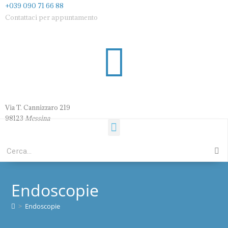
+039 090 71 66 88
Contattaci per appuntamento
Via T. Cannizzaro 21
9
98123
Messina
Endoscopie
>
Endoscopie