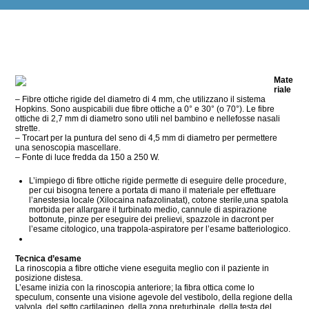
Mate
riale
– Fibre ottiche rigide del diametro di 4 mm, che utilizzano il sistema
Hopkins. Sono auspicabili due fibre ottiche a 0° e 30° (o 70°). Le fibre
ottiche di 2,7 mm di diametro sono utili nel bambino e nellefosse nasali
strette.
– Trocart per la puntura del seno di 4,5 mm di diametro per permettere
una senoscopia mascellare.
– Fonte di luce fredda da 150 a 250 W.
L’impiego di fibre ottiche rigide permette di eseguire delle procedure,
per cui bisogna tenere a portata di mano il materiale per effettuare
l’anestesia locale (Xilocaina nafazolinatat), cotone sterile,una spatola
morbida per allargare il turbinato medio, cannule di aspirazione
bottonute, pinze per eseguire dei prelievi, spazzole in dacront per
l’esame citologico, una trappola-aspiratore per l’esame batteriologico.
Tecnica d’esame
La rinoscopia a fibre ottiche viene eseguita meglio con il paziente in
posizione distesa.
L’esame inizia con la rinoscopia anteriore; la fibra ottica come lo
speculum, consente una visione agevole del vestibolo, della regione della
valvola, del setto cartilagineo, della zona preturbinale, della testa del