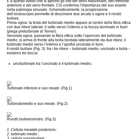
È a questo livello che si aprono gli osti del seno mascellare, dell’etmoide
anteriore e del seno frontale. Ciò conferma l’importanza del suo esame
nella patologia sinusale. Schematicamente, la progressione
dell’endoscopio permette di descrivere due arcate o ogive e il rondò
bullare.
Prima ogiva: la testa del turbinato medio appare al centro della fibra ottica
con due rilievi laterali: il setto verso l’interno e la bozza lacrimale in fuori
(piega preturbinale di Terrier).
Seconda ogiva: passando la fibra ottica sotto l’opercolo del turbinato
medio, si arriva di fronte alla bolla bordata lateralmente da due rilievi, il
turbinato medio verso l’interno e l’apofisi uncinata in fuori.
Il rondò bullare (Fig. 3): fra i tre rilievi – turbinato medio, uncinato e bolla –
esistono tre docce:
unciturbinale tra l’uncinato e il turbinato medio;
Turbinato inferiore e suo meato.
(Fig.1)
Turbinatomedio e suo meato.
(Fig.2)
Rondò bullaresinistro.
(Fig.3)
1. Cellula meatale posteriore;
2. turbinato medio ;
3 cellula soprabullare ;