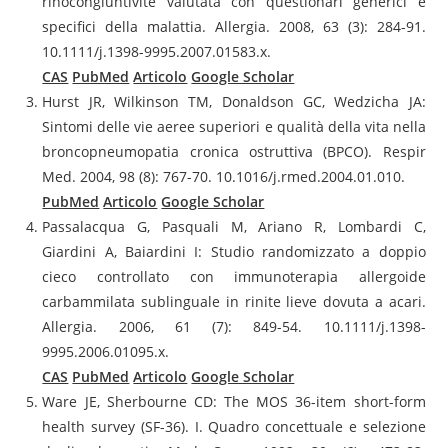
rinocongiuntivite valutata con questionari generici e
specifici della malattia. Allergia. 2008, 63 (3): 284-91.
10.1111/j.1398-9995.2007.01583.x.
CAS
PubMed
Articolo
Google Scholar
Hurst JR, Wilkinson TM, Donaldson GC, Wedzicha JA:
Sintomi delle vie aeree superiori e qualità della vita nella
broncopneumopatia cronica ostruttiva (BPCO). Respir
Med. 2004, 98 (8): 767-70. 10.1016/j.rmed.2004.01.010.
PubMed
Articolo
Google Scholar
Passalacqua G, Pasquali M, Ariano R, Lombardi C,
Giardini A, Baiardini I: Studio randomizzato a doppio
cieco controllato con immunoterapia allergoide
carbammilata sublinguale in rinite lieve dovuta a acari.
Allergia. 2006, 61 (7): 849-54. 10.1111/j.1398-
9995.2006.01095.x.
CAS
PubMed
Articolo
Google Scholar
Ware JE, Sherbourne CD: The MOS 36-item short-form
health survey (SF-36). I. Quadro concettuale e selezione