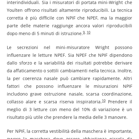
interindividuali. Sia i misuratori di portata mini-Wright che
Youlten offrono risultati altamente riproducibili. La tecnica
corretta è più difficile con NPIF che NPEF, ma la maggior
parte delle materie raggiunge ancora valori riproducibili
9
,
10
dopo meno di 5 minuti di istruzione.
Le secrezioni nel mini-misuratore Wright possono
influenzare le letture NPEF. Sia NPEF che NPIF dipendono
dallo sforzo e la variabilità dei risultati potrebbe derivare
da affaticamento o sottili cambiamenti nella tecnica. Inoltre,
la per coerenza nasale può cambiare rapidamente. Altri
fattori che possono influenzare le misurazioni NPIF
includono grave ostruzione nasale, scarsa coordinazione,
10
collasso alare e scarsa riserva inspiratoria.
Prendere il
meglio di 3 letture con meno del 10% di variazione è un
risultato più utile che prendere la media delle 3 manovre.
Per NPIF, la corretta vestibilità della maschera è importante,
ovvero la maschera deve essere abbastanza piccola da