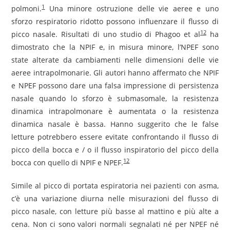
1
polmoni.
Una minore ostruzione delle vie aeree e uno
sforzo respiratorio ridotto possono influenzare il flusso di
12
picco nasale. Risultati di uno studio di Phagoo et al
ha
dimostrato che la NPIF e, in misura minore, l’NPEF sono
state alterate da cambiamenti nelle dimensioni delle vie
aeree intrapolmonarie. Gli autori hanno affermato che NPIF
e NPEF possono dare una falsa impressione di persistenza
nasale quando lo sforzo è submasomale, la resistenza
dinamica intrapolmonare è aumentata o la resistenza
dinamica nasale è bassa. Hanno suggerito che le false
letture potrebbero essere evitate confrontando il flusso di
picco della bocca e / o il flusso inspiratorio del picco della
12
bocca con quello di NPIF e NPEF.
Simile al picco di portata espiratoria nei pazienti con asma,
c’è una variazione diurna nelle misurazioni del flusso di
picco nasale, con letture più basse al mattino e più alte a
cena. Non ci sono valori normali segnalati né per NPEF né