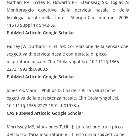
Nathan RA, Eccles R, Howarth PH, Steinsvag SK, Togias A:
Monitoraggio oggettivo della pervietà nasale e della
fisiologia nasale nella rinite. J Allergia Clin Immunol. 2005,
115 (3 Suppl 1): S442-59.
PubMed
Articolo
Google Scholar
Fairley JW, Durham LH, Ell SR: Correlazione della sensazione
soggettiva di pervietà nasale con portata di picco
inspiratorio nasale. Clin Otolaryngol Sci. 10.1111/j.1365-
2273.1993.tb00803.x.
PubMed
Articolo
Google Scholar
Jones AS, Viani L, Phillips D, Charters P: La valutazione
oggettiva della persistenza nasale. Clin Otolaryngol Sci.
10.1111/j.1365-2273.1991.tb01978.x.
CAS
PubMed
Articolo
Google Scholar
Morrissey MS, Alun-Jones T, Hill J: La relazione tra il picco
del flusso d’aria inspiratorio e il flusso d’aria soggettivo nel