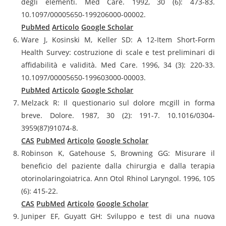
degli elementi. Med Care. 1992, 30 (6): 473-83.
10.1097/00005650-199206000-00002.
PubMed
Articolo
Google Scholar
Ware J, Kosinski M, Keller SD: A 12-Item Short-Form
Health Survey: costruzione di scale e test preliminari di
affidabilità e validità. Med Care. 1996, 34 (3): 220-33.
10.1097/00005650-199603000-00003.
PubMed
Articolo
Google Scholar
Melzack R: Il questionario sul dolore mcgill in forma
breve. Dolore. 1987, 30 (2): 191-7. 10.1016/0304-
3959(87)91074-8.
CAS
PubMed
Articolo
Google Scholar
Robinson K, Gatehouse S, Browning GG: Misurare il
beneficio del paziente dalla chirurgia e dalla terapia
otorinolaringoiatrica. Ann Otol Rhinol Laryngol. 1996, 105
(6): 415-22.
CAS
PubMed
Articolo
Google Scholar
Juniper EF, Guyatt GH: Sviluppo e test di una nuova