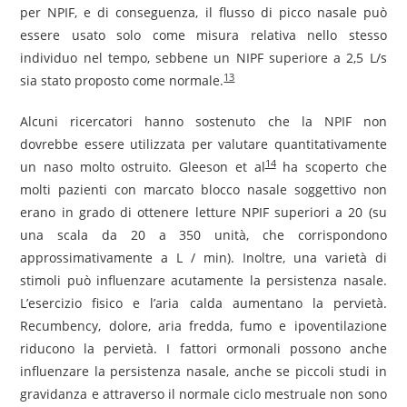
per NPIF, e di conseguenza, il flusso di picco nasale può
essere usato solo come misura relativa nello stesso
individuo nel tempo, sebbene un NIPF superiore a 2,5 L/s
13
sia stato proposto come normale.
Alcuni ricercatori hanno sostenuto che la NPIF non
dovrebbe essere utilizzata per valutare quantitativamente
14
un naso molto ostruito. Gleeson et al
ha scoperto che
molti pazienti con marcato blocco nasale soggettivo non
erano in grado di ottenere letture NPIF superiori a 20 (su
una scala da 20 a 350 unità, che corrispondono
approssimativamente a L / min). Inoltre, una varietà di
stimoli può influenzare acutamente la persistenza nasale.
L’esercizio fisico e l’aria calda aumentano la pervietà.
Recumbency, dolore, aria fredda, fumo e ipoventilazione
riducono la pervietà. I fattori ormonali possono anche
influenzare la persistenza nasale, anche se piccoli studi in
gravidanza e attraverso il normale ciclo mestruale non sono