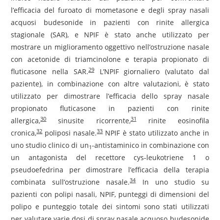
l’efficacia del furoato di mometasone e degli spray nasali
acquosi budesonide in pazienti con rinite allergica
stagionale (SAR), e NPIF è stato anche utilizzato per
mostrare un miglioramento oggettivo nell’ostruzione nasale
con acetonide di triamcinolone e terapia propionato di
29
fluticasone nella SAR.
L’NPIF giornaliero (valutato dal
paziente), in combinazione con altre valutazioni, è stato
utilizzato per dimostrare l’efficacia dello spray nasale
propionato fluticasone in pazienti con rinite
30
31
allergica,
sinusite ricorrente,
rinite eosinofila
32
33
cronica,
poliposi nasale.
NPIF è stato utilizzato anche in
uno studio clinico di un
-antistaminico in combinazione con
1
un antagonista del recettore cys-leukotriene 1 o
pseudoefedrina per dimostrare l’efficacia della terapia
34
combinata sull’ostruzione nasale.
In uno studio su
pazienti con polipi nasali, NPIF, punteggi di dimensioni del
polipo e punteggio totale dei sintomi sono stati utilizzati
per valutare varie dosi di spray nasale acquoso budesonide