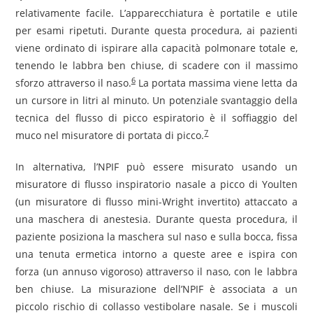
relativamente facile. L’apparecchiatura è portatile e utile
per esami ripetuti. Durante questa procedura, ai pazienti
viene ordinato di ispirare alla capacità polmonare totale e,
tenendo le labbra ben chiuse, di scadere con il massimo
6
sforzo attraverso il naso.
La portata massima viene letta da
un cursore in litri al minuto. Un potenziale svantaggio della
tecnica del flusso di picco espiratorio è il soffiaggio del
7
muco nel misuratore di portata di picco.
In alternativa, l’NPIF può essere misurato usando un
misuratore di flusso inspiratorio nasale a picco di Youlten
(un misuratore di flusso mini-Wright invertito) attaccato a
una maschera di anestesia. Durante questa procedura, il
paziente posiziona la maschera sul naso e sulla bocca, fissa
una tenuta ermetica intorno a queste aree e ispira con
forza (un annuso vigoroso) attraverso il naso, con le labbra
ben chiuse. La misurazione dell’NPIF è associata a un
piccolo rischio di collasso vestibolare nasale. Se i muscoli