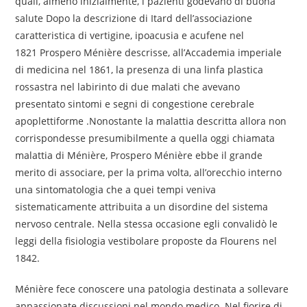
quali, almeno inizialmente, i pazienti godevano di buona
salute Dopo la descrizione di Itard dell’associazione
caratteristica di vertigine, ipoacusia e acufene nel
1821 Prospero Ménière descrisse, all’Accademia imperiale
di medicina nel 1861, la presenza di una linfa plastica
rossastra nel labirinto di due malati che avevano
presentato sintomi e segni di congestione cerebrale
apoplettiforme .Nonostante la malattia descritta allora non
corrispondesse presumibilmente a quella oggi chiamata
malattia di Ménière, Prospero Ménière ebbe il grande
merito di associare, per la prima volta, all’orecchio interno
una sintomatologia che a quei tempi veniva
sistematicamente attribuita a un disordine del sistema
nervoso centrale. Nella stessa occasione egli convalidò le
leggi della fisiologia vestibolare proposte da Flourens nel
1842.
Ménière fece conoscere una patologia destinata a sollevare
appassionate discussioni nel mondo medico. Nel fiorire di