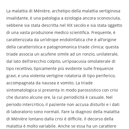
La malattia di Ménière, archetipo della malattia vertiginosa
invalidante, è una patologia a eziologia ancora sconosciuta,
sebbene sia stata descritta nel XIX secolo e sia stata oggetto
di una vasta produzione medico scientifica. Frequente, è
caratterizzata da un’idrope endolinfatica che è all’origine
della caratteristica e patognomonica triade clinica; questa
triade associa un acufene simile ad un ronzio, unilaterale,
dal lato dell’orecchio colpito, un’ipoacusia omolaterale di
tipo recettivo, tipicamente più evidente sulle frequenze
gravi, e una violenta vertigine rotatoria di tipo periferico,
accompagnata da nausea e vomito. La triade
sintomatologica si presenta in modo parossistico con crisi
che durano alcune ore, la cui periodicità è casuale. Nel
periodo intercritico, il paziente non accusa disturbi e i dati
di laboratorio sono normali. Fare la diagnosi della malattia
di Ménière lontano dalla crisi è difficile. Il decorso della
malattia è molto variabile. Anche se essa ha un carattere