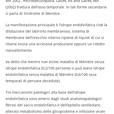
MR 2002 , microvasculopatia, Gacek, RR and Gacek, MR
(2002) frattura dell’osso temporale. In tali forme secondarie
si parla di Sindrome di Menière.
La manifestazione principale è l’idrope endolinfatica cioè la
dilatazione del labirinto membranoso, sistema di
membrane dell’orecchio interno ripiene di liquidi di cui si
ritiene esista una eccessiva produzione oppure un ridotto
riassorbimento.
Va detto che mentre non esiste malattia di Ménière senza
idrope endolinfatica (0,2/100 persone) si può avere idrope
endolinfatica senza malattia di Ménière (0,6/100 ossa
temporali di persone decedute).
Tre meccanismi patologici alla base dell’idrope
endolinfatica sono emersi dagli studi anatomopatologici:
fibrosi del sacco endolinfatico e dell’epitelio vestibolare,
alterato metabolismo delle glicoproteine e infezione virale