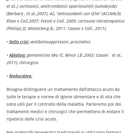
et al.,) cortisonici, antitrombotici eparinosimili (sulodexide)
(Barbara , et al.,2007), 42, “antiossidanti con QTer’ (ACUVAL9)
Khan e Coll.2007;
Fetoni e Coll. 2009; cortisone intratimpanico
(Philiips JS, Westerberg B., 2011;
Casani e Coll.,
2011).
•
Della crisi:
vestibolosoppressori, procinetici.
•
Ablativa:
gentamicina (Wu IC, Minor LB ,2003; Casani et al.,
2011), chirurgica.
•
Rieducativa
.
Bisogna distinguere un trattamento dell’attacco acuto da
tutte le terapie e norme di igiene alimentare e di vita che
sono utili per il controllo della malattia. Parleremo poi dei
trattamenti medici e chirurgici che permettono di evitare il
ripetersi delle crisi acute.
Nei protocolli terapeutici tradizionali si utilizzano farmaci