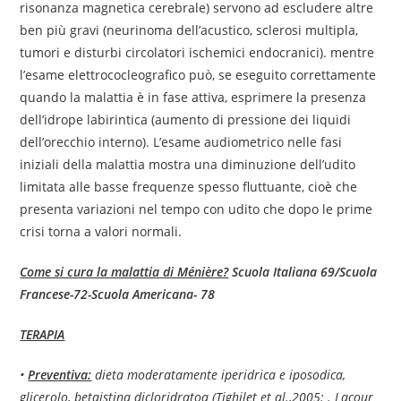
risonanza magnetica cerebrale) servono ad escludere altre
ben più gravi (neurinoma dell’acustico, sclerosi multipla,
tumori e disturbi circolatori ischemici endocranici). mentre
l’esame elettrococleografico può, se eseguito correttamente
quando la malattia è in fase attiva, esprimere la presenza
dell’idrope labirintica (aumento di pressione dei liquidi
dell’orecchio interno). L’esame audiometrico nelle fasi
iniziali della malattia mostra una diminuzione dell’udito
limitata alle basse frequenze spesso fluttuante, cioè che
presenta variazioni nel tempo con udito che dopo le prime
crisi torna a valori normali.
Come si cura la malattia di Ménière?
Scuola Italiana 69/Scuola
Francese-72-Scuola Americana- 78
TERAPIA
•
Preventiva:
dieta moderatamente iperidrica e iposodica,
glicerolo, betaistina dicloridratoa (Tighilet et al.,2005:
. Lacour