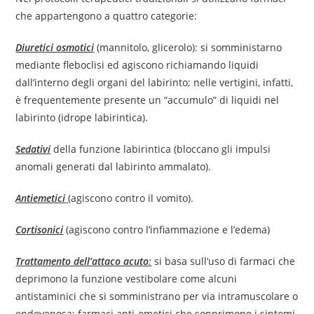
che appartengono a quattro categorie:
Diuretici osmotici
(mannitolo, glicerolo): si somministarno
mediante fleboclisi ed agiscono richiamando liquidi
dall’interno degli organi del labirinto; nelle vertigini, infatti,
è frequentemente presente un “accumulo” di liquidi nel
labirinto (idrope labirintica).
Sedativi
della funzione labirintica (bloccano gli impulsi
anomali generati dal labirinto ammalato).
Antiemetici
(agiscono contro il vomito).
Cortisonici
(agiscono contro l’infiammazione e l’edema)
Trattamento dell’attaco acuto
:
si basa sull’uso di farmaci che
deprimono la funzione vestibolare come alcuni
antistaminici che si somministrano per via intramuscolare o
endovenosa; farmaci anti-emetici che sopprimono i sintomi