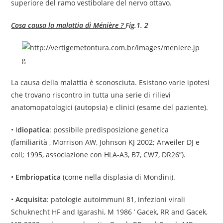
superiore del ramo vestibolare del nervo ottavo.
Cosa causa la malattia di Ménière ?
Fig.1. 2
La causa della malattia è sconosciuta. Esistono varie ipotesi
che trovano riscontro in tutta una serie di rilievi
anatomopatologici (autopsia) e clinici (esame del paziente).
• I
diopatica
: possibile predisposizione genetica
(familiarità , Morrison AW, Johnson KJ 2002; Arweiler DJ e
coll; 1995, associazione con HLA-A3, B7, CW7, DR26”).
•
Embriopatica
(come nella displasia di Mondini).
•
Acquisita
: patologie autoimmuni 81, infezioni virali
Schuknecht HF and Igarashi, M 1986 ’ Gacek, RR and Gacek,