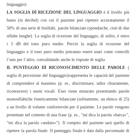
linguaggio).
LA SOGLIA DÌ RICEZIONE DEL LINGUAGGIO
è il livello più
basso (in decibel) con cui il paziente può ripetere accuratamente il
50% di una serie di bisillabi, parole bilanciate (spondaiche, cioè di due
sillabe lunghe). La soglia di ricezione del linguaggio, di solito, è entro
i 5 dB del tono puro medio. Perciò la soglia di ricezione del
linguaggio e il tono puro medio potranno essere usati come controlli
l’uno per l’altro, convalidando anche le risposte di soglia.
IL PUNTEGGIO DÌ RICONOSCIMENTO DELLE PAROLE
(
soglia di percezione del linguaggio)rappresenta le capacità del paziente
di comprendere al massimo (p. es., discriminare, udire chiaramente,
riconoscere) i suoni vocali. Esso viene misurato presentando parole
monosillabiche foneticamente bilanciate (solitamente, un elenco di 25)
a un livello di volume confortevole per il paziente. Le parole vengono
presentate nel contesto di una frase (p. es., “mi dica la parola «barca»”,
“mi dica la parola «andato»”). Il compito del paziente sarà quello di
ripetere la parola finale. Il punteggio finale è dato dalla percentuale di