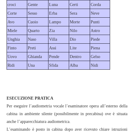
croci
Gente
Luna
Certi
Corda
Corte
Sesso
Erba
Sera
Neve
Avo
Cuoio
Lampo
Morte
Punti
Miele
Quarto
Zia
Nilo
Astro
Unghia
Naso
Villa
Dio
Piede
Finto
Preti
Assi
Lite
Piena
Uovo
Ghianda
Pende
Dentro
Gelso
Ridi
Una
Sfida
Alba
Nidi
ESECUZIONE PRATICA
Per eseguire l’audiometria vocale l’esaminatore opera all’esterno della
cabina in ambiente silente (possibilmente in precabina) ove è situata
anche l’apparecchiatura audiometrica.
L’esaminando è posto in cabina dopo aver ricevuto chiare istruzioni