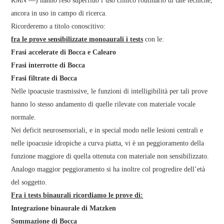
RMN —) hanno reso superfluo l’uso clinico routinario di tale tecniche,
ancora in uso in campo di ricerca.
Ricorderemo a titolo conoscitivo:
fra le prove sensibilizzate monoaurali i tests
con le:
Frasi accelerate di Bocca e Calearo
Frasi interrotte di Bocca
Frasi filtrate di Bocca
Nelle ipoacusie trasmissive, le funzioni di intelligibilità per tali prove
hanno lo stesso andamento di quelle rilevate con materiale vocale
normale.
Nei deficit neurosensoriali, e in special modo nelle lesioni centrali e
nelle ipoacusie idropiche a curva piatta, vi è un peggioramento della
funzione maggiore di quella ottenuta con materiale non sensibilizzato.
Analogo maggior peggioramento si ha inoltre col progredire dell’età
del soggetto.
Fra i tests binaurali ricordiamo le prove di:
Integrazione binaurale di Matzken
Sommazione di Bocca