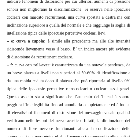
indicare fenomeni di distorsione per cui ulteriori aumenti di pressione
sonora non migliorano la discriminazione. Si osserva nelle ipoacusie
cocleari con marcato recruitment. una curva spostata a destra ma con
inclinazione superiore a quella del normale e che raggiunge la soglia di
intellezione tipica delle ipoacusie percettive cocleari lievi
– e:
c
urva
a cupola:
è simile alla precedente ma alle alte intensità
ridiscende lievemente verso il basso. E’ un indice ancora più evidente
di distorsione da recruitrnent cocleare
.
– f:
c
urva
con roll-over:
è caratterizzata da una notevole pendenza, da
un breve plateau a livelli non superiori al 50-60% di identificazione e
da una rapida caduta dopo il plateau che può riportarla al livello 0%
tipica delle ipoacusie percettive retrococleari o cocleari assai gravi.
Questo aspetto sta a significare che l’aumento dell’intensità sonora
peggiora l’intellegibilità fino ad annullarla completamente ed è indice
di elevatissimi fenomeni di distorsione del messaggio vocale quali si
verificano nelle lesioni del nervo acustico. Infatti, la diminuzione del
numero di fibre nervose fun7ionanti altera la codificazione delle
componenti del messaggio ad alta frequenza (componenti sulle quali si