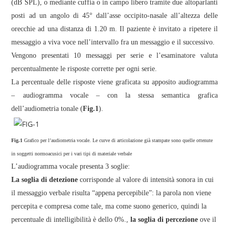
(dB SPL), o mediante cuffia o in campo libero tramite due altoparlanti
posti ad un angolo di 45° dall’asse occipito-nasale all’altezza delle
orecchie ad una distanza di 1.20 m. Il paziente è invitato a ripetere il
messaggio a viva voce nell’intervallo fra un messaggio e il successivo.
Vengono presentati 10 messaggi per serie e l’esaminatore valuta
percentualmente le risposte corrette per ogni serie.
La percentuale delle risposte viene graficata su apposito audiogramma
– audiogramma vocale – con la stessa semantica grafica
dell’audiometria tonale (
Fig.1
).
Fig.1
Grafico per l’audiometria vocale. Le curve di articolazione già stampate sono quelle ottenute
in soggetti normoacusici per i vari tipi di materiale verbale
L’audiogramma vocale presenta 3 soglie:
La soglia di detezione
corrisponde al valore di intensità sonora in cui
il messaggio verbale risulta “appena percepibile”: la parola non viene
percepita e compresa come tale, ma come suono generico, quindi la
percentuale di intelligibilità è dello 0%.,
la soglia di percezione
ove il