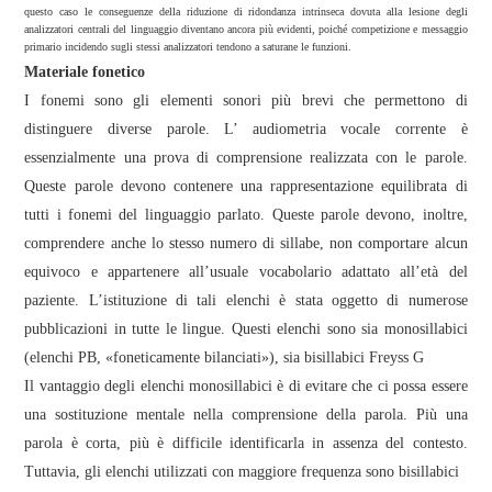
questo caso le conseguenze della riduzione di ridondanza intrinseca dovuta alla lesione degli
analizzatori centrali del linguaggio diventano ancora più evidenti, poiché competizione e messaggio
primario incidendo sugli stessi analizzatori tendono a saturane le funzioni.
Materiale fonetico
I fonemi sono gli elementi sonori più brevi che permettono di
distinguere diverse parole. L’ audiometria vocale corrente è
essenzialmente una prova di comprensione realizzata con le parole.
Queste parole devono contenere una rappresentazione equilibrata di
tutti i fonemi del linguaggio parlato. Queste parole devono, inoltre,
comprendere anche lo stesso numero di sillabe, non comportare alcun
equivoco e appartenere all’usuale vocabolario adattato all’età del
paziente. L’istituzione di tali elenchi è stata oggetto di numerose
pubblicazioni in tutte le lingue. Questi elenchi sono sia monosillabici
(elenchi PB, «foneticamente bilanciati»), sia bisillabici Freyss G
Il vantaggio degli elenchi monosillabici è di evitare che ci possa essere
una sostituzione mentale nella comprensione della parola. Più una
parola è corta, più è difficile identificarla in assenza del contesto.
Tuttavia, gli elenchi utilizzati con maggiore frequenza sono bisillabici