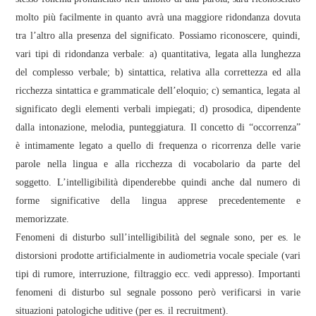
molto più facilmente in quanto avrà una maggiore ridondanza dovuta
tra l’altro alla presenza del significato. Possiamo riconoscere, quindi,
vari tipi di ridondanza verbale: a) quantitativa, legata alla lunghezza
del complesso verbale; b) sintattica, relativa alla correttezza ed alla
ricchezza sintattica e grammaticale dell’eloquio; c) semantica, legata al
significato degli elementi verbali impiegati; d) prosodica, dipendente
dalla intonazione, melodia, punteggiatura. Il concetto di “occorrenza”
è intimamente legato a quello di frequenza o ricorrenza delle varie
parole nella lingua e alla ricchezza di vocabolario da parte del
soggetto. L’intelligibilità dipenderebbe quindi anche dal numero di
forme significative della lingua apprese precedentemente e
memorizzate.
Fenomeni di disturbo sull’intelligibilità del segnale sono, per es. le
distorsioni prodotte artificialmente in audiometria vocale speciale (vari
tipi di rumore, interruzione, filtraggio ecc. vedi appresso). Importanti
fenomeni di disturbo sul segnale possono però verificarsi in varie
situazioni patologiche uditive (per es. il recruitment).