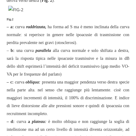
deriva verso destra (
Fig. 2
):
Fig.2
– a:
curva
raddrizzata,
ha forma ad S ma è meno inclinata della curva
normale: si reperisce in genere nelle ipoacusie di trasmissione con
perdita prevalente nei gravi (otosclerosi).
–
b:
una curva
parallela
alla curva normale e solo shiftata a destra,
sarà la risposta tipica nelle ipoacusie trasmissive e la misura in dB
dello shift esprimerà l’intensità del deficit trasmissivo (gap medio VO-
VA per le frequenze del parlato)
– c:
curva
obliqua:
presenta una maggior pendenza verso destra specie
nella parte alta. nel senso che raggiunge più lentamente. cioè con
maggiori incrementi di intensità, il 100% di discriminazione. E indice
di lieve distorsione alle alte pressioni sonore e quindi di ipoacusia con
recruitment incompleto.
– d:
curva
a
plateau:
è molto obliqua e non raggiunge la soglia di
intellezione ma ad un certo livello di intensità diventa orizzontale, ad