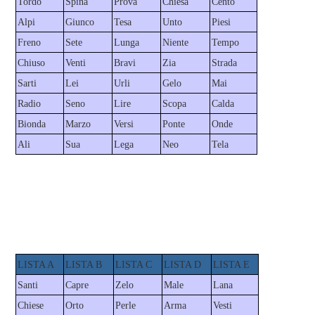
Tordo
Spina
Prova
Chiesa
Cento
Alpi
Giunco
Tesa
Unto
Piesi
Freno
Sete
Lunga
Niente
Tempo
Chiuso
Venti
Bravi
Zia
Strada
Sarti
Lei
Urli
Gelo
Mai
Radio
Seno
Lire
Scopa
Calda
Bionda
Marzo
Versi
Ponte
Onde
Ali
Sua
Lega
Neo
Tela
LISTA A
LISTA B
LISTA C
LISTA D
LISTA E
Santi
Capre
Zelo
Male
Lana
Chiese
Orto
Perle
Arma
Vesti