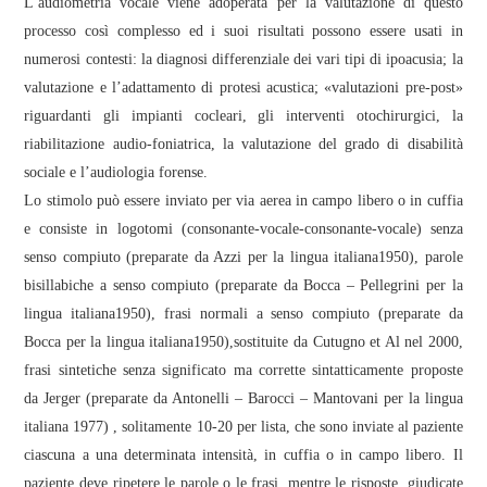
L’audiometria vocale viene adoperata per la valutazione di questo
processo così complesso ed i suoi risultati possono essere usati in
numerosi contesti: la diagnosi differenziale dei vari tipi di ipoacusia; la
valutazione e l’adattamento di protesi acustica;
«valutazioni pre-post»
riguardanti gli impianti cocleari, gli interventi otochirurgici, la
riabilitazione audio-foniatrica, la valutazione del grado di disabilità
sociale e l’audiologia forense.
Lo stimolo può essere inviato per via aerea in campo libero o in cuffia
e consiste in logotomi (consonante-vocale-consonante-vocale) senza
senso compiuto (preparate da Azzi per la lingua italiana1950), parole
bisillabiche a senso compiuto (preparate da Bocca – Pellegrini per la
lingua italiana1950), frasi normali a senso compiuto (preparate da
Bocca per la lingua italiana1950),sostituite da Cutugno et Al nel 2000,
frasi sintetiche senza significato ma corrette sintatticamente proposte
da Jerger (preparate da Antonelli – Barocci – Mantovani per la lingua
italiana 1977)
, solitamente 10-20 per lista, che sono inviate al paziente
ciascuna a una determinata intensità, in cuffia o in campo libero. Il
paziente deve ripetere le parole o le frasi, mentre le risposte, giudicate