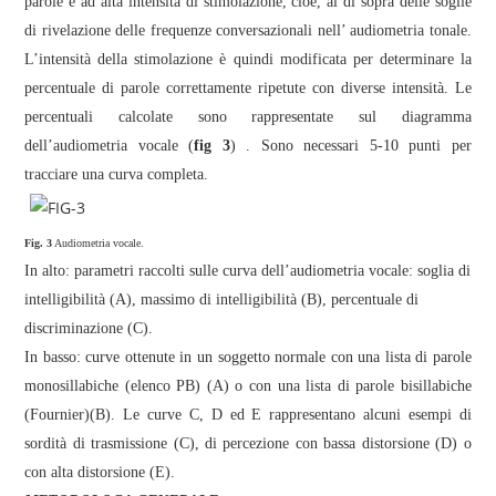
parole e ad alta intensità di stimolazione, cioè, al di sopra delle soglie
di rivelazione delle frequenze conversazionali nell’ audiometria tonale.
L’intensità della stimolazione è quindi modificata per determinare la
percentuale di parole correttamente ripetute con diverse intensità. Le
percentuali calcolate sono rappresentate sul diagramma
dell’audiometria vocale (
fig 3
)
. Sono necessari 5-10 punti per
tracciare una curva completa.
Fig. 3
Audiometria vocale.
In alto: parametri raccolti sulle curva dell’audiometria vocale: soglia di
intelligibilità (A), massimo di intelligibilità (B), percentuale di
discriminazione (C).
In basso: curve ottenute in un soggetto normale con una lista di parole
monosillabiche (elenco PB) (A) o con una lista di parole bisillabiche
(Fournier)(B). Le curve C, D ed E rappresentano alcuni esempi di
sordità di trasmissione (C), di percezione con bassa distorsione (D) o
con alta distorsione (E).