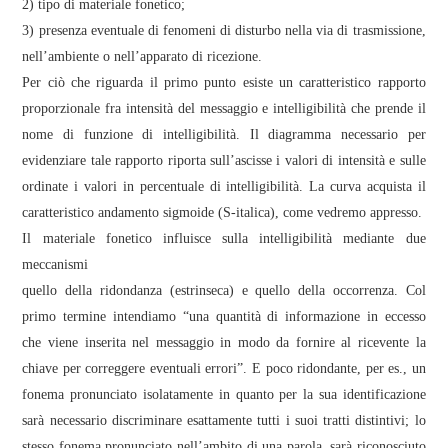
2) tipo di materiale fonetico;
3) presenza eventuale di fenomeni di disturbo nella via di trasmissione,
nell’ambiente o nell’apparato di ricezione.
Per ciò che riguarda il primo punto esiste un caratteristico rapporto
proporzionale fra intensità del messaggio e intelligibilità che prende il
nome di funzione di intelligibilità. Il diagramma necessario per
evidenziare tale rapporto riporta sull’ascisse i valori di intensità e sulle
ordinate i valori in percentuale di intelligibilità. La curva acquista il
caratteristico andamento sigmoide (S-italica), come vedremo appresso.
Il materiale fonetico influisce sulla intelligibilità mediante due
meccanismi
quello della ridondanza (estrinseca) e quello della occorrenza. Col
primo termine intendiamo “una quantità di informazione in eccesso
che viene inserita nel messaggio in modo da fornire al ricevente la
chiave per correggere eventuali errori”. E poco ridondante, per es., un
fonema pronunciato isolatamente in quanto per la sua identificazione
sarà necessario discriminare esattamente tutti i suoi tratti distintivi; lo
stesso fonema pronunciato nell’ambito di una parola, sarà riconosciuto