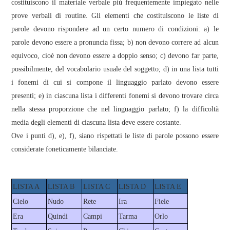
costituiscono il materiale verbale più frequentemente impiegato nelle
prove verbali di routine. Gli elementi che costituiscono le liste di
parole devono rispondere ad un certo numero di condizioni: a) le
parole devono essere a pronuncia fissa; b) non devono correre ad alcun
equivoco, cioè non devono essere a doppio senso; c) devono far parte,
possibilmente, del vocabolario usuale del soggetto; d) in una lista tutti
i fonemi di cui si compone il linguaggio parlato devono essere
presenti; e) in ciascuna lista i differenti fonemi si devono trovare circa
nella stessa proporzione che nel linguaggio parlato; f) la difficoltà
media degli elementi di ciascuna lista deve essere costante.
Ove i punti d), e), f), siano rispettati le liste di parole possono essere
considerate foneticamente bilanciate.
LISTA A
LISTA B
LISTA C
LISTA D
LISTA E
Cielo
Nudo
Rete
Ira
Fiele
Era
Quindi
Campi
Tarma
Orlo