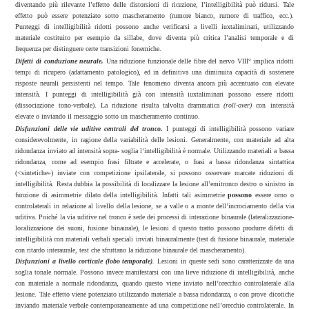
diventando più rilevante l’effetto delle distorsioni di ricezione, l’intelligibilità può ridursi. Tale
effetto può essere potenziato sotto mascheramento (rumore bianco, rumore di traffico, ecc.).
Punteggi di intelligibilità ridotti possono anche verificarsi a livelli iuxtaliminari, utilizzando
materiale costituito per esempio da sillabe, dove diventa più critica l’analisi temporale e di
frequenza per distinguere certe transizioni fonemiche.
Difetti di conduzione neurale.
Una riduzione funzionale delle fibre del nervo VIII° implica ridotti
tempi di ricupero (adattamento patologico), ed in definitiva una diminuita capacità di sostenere
risposte neurali persistenti nel tempo. Tale fenomeno diventa ancora più accentuato con elevate
intensità. I punteggi di intelligibilità già con intensità iuxtaliminari possono essere ridotti
(dissociazione tono-verbale). La riduzione risulta talvolta drammatica
(roll-over)
con intensità
elevate o inviando il messaggio sotto un mascheramento continuo.
Disfunzioni delle vie uditive centrali del tronco.
I punteggi di intelligibilità possono variare
considerevolmente, in ragione della variabilità delle lesioni. Generalmente, con materiale ad alta
ridondanza inviato ad intensità sopra- soglia l‘intelligibilità è normale. Utilizzando materiali a bassa
ridondanza, come ad esempio frasi filtrate e accelerate, o frasi a bassa ridondanza sintattica
(<sintetiche») inviate con competizione ipsilaterale, si possono osservare marcate riduzioni di
intelligibilità. Resta dubbia la possibilità di localizzare la lesione all’emitronco destro o sinistro in
funzione di asimmetrie dilato della intelligibilità. Infatti tali asimmetrie
possono
essere orno o
controlaterali in relazione al livello della lesione, se a valle o a monte dell’incrociamento della via
uditiva. Poiché la via uditive nel tronco è sede dei processi di interazione binaurale (lateralizzazione-
localizzazione dei suoni, fusione binaurale), le lesioni d questo tratto possono produrre difetti di
intelligibilità con materiali verbali speciali
inviati
binauralmente (test di fusione binaurale, materiale
con ritardo interaurale, test che sfruttano la riduzione binaurale del mascheramento).
Disfunzioni a livello corticale (lobo temporale)
.
Lesioni in queste sedi sono caratterizzate da una
soglia tonale normale. Possono invece manifestarsi con una lieve riduzione di intelligibilità, anche
con materiale a normale ridondanza, quando questo viene inviato nell’orecchio controlaterale alla
lesione. Tale effetto viene potenziato utilizzando materiale a bassa ridondanza, o con prove dicotiche
inviando materiale verbale contemporaneamente ad una competizione nell’orecchio controlaterale. In