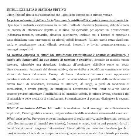
INTELLIGIBILITÀ E SISTEMA UDITIVO
L’intelligibilità risulta dall’elaborazione che l’ascoltatore compie sullo stimolo verbale.
La prima categoria di fattori che influenzano la intelligibilità è quindi inerente al materiale
.
Ogni tipo di materiale è caratterizzato da un certo livello di ridondanza (estrinseca), definibile come
un eccesso di informazione rispetto al minimo indispensabile per operare un riconoscimento
(ridondanza fonemica, semantica, sintattica, distributiva, lessicale, ecc. ). Esempi di materiale a
bassa ridondanza sono rappresentati da stimoli verbali inconsueti (sillabe, parole senza significato,
ecc.), o acusticamente trattati (filtrati, accelerati, interrotti), o inviati contemporaneamente a
messaggi competitivi
.
La seconda categoria di fattori che influenzano l’intelligibilità è relativa all’ascoltatore, o
meglio alla funzionalità del suo sistema di ricezione e decodifica
, Secondo un modello tuttora
accettato, esisterebbe una ridondanza intrinseca all’ascoltatore, definibile come un sovra-
dimensionamento funzionale del sistema uditivo, che servirebbe a decodificare correttamente anche
stimoli di bassa ridondanza. Esempi di bassa ridondanza intrinseca sono rappresentati
prevalentemente da disfunzioni ai livelli più alti della via uditiva. Il prodotto della combinazione di
diversi livelli di ridondanza, estrinseca ed intrinseca, dà luogo, a parità di condizioni di
stimolazione, a diversi punteggi di intelligibilità. Disfunzioni a vari livelli della via uditiva
possono pertanto influenzare l’intelligibilità del materiale verbale, in misura diversa, secondo i tipi
di materiale e delle modalità di stimolazione, Schematicamente si possono distinguere le seguenti
condizioni:
Difetti di conduzione dell’orecchio medio
.
A condizione che il messaggio sia sufficientemente
amplificato, l’intelligibilità è normale, indipendentemente dalla ridondanza estrinseca del materiale.
Difetti della coclea.
Provocano oltre un innalzamento di soglia uditiva, anche
distorsioni
percettive
nella discriminazione di intensità
(recruitment),
frequenza e tempo, cioè in quei parametri da cui i
decodificatori centrali traggono l’informazione. L’intelligibilità per materiale ridondante (parole o
frasi) se inviato a livelli di poco superiori alla soglia può essere normale. Con intensità più elevate,