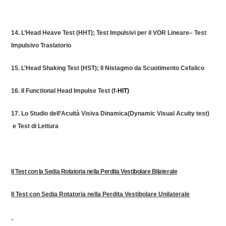
14. L’Head Heave Test (HHT); Test
Impulsivi
per il VOR
Lineare
–
Test
Impulsivo Traslatorio
15. L’Head Shaking Test (HST); Il Nistagmo da Scuotimento Cefalico
16. Il Functional
Head Impulse Test (f-
HIT)
17. Lo Studio dell’Acuità Visiva
Dinamica
(
Dynamic Visual
Acuity
test)
e Test di Lettura
Il Test con la Sedia Rotatoria nella Perdita Vestibolare Bilaterale
Il Test con Sedia Rotatoria nella Perdita Vestibolare Unilaterale