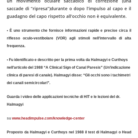
un movimento oculare saccadico di correzione (una
saccade di “ripresa”)durante o dopo l’impulso al capo e il
guadagno del capo rispetto all’occhio non è equivalente.
• È uno strumento che fornisce informazioni rapide e precise circa il
riflesso oculo-vestibolare (VOR) agli stimoli nell’intervallo di alta
frequenza.
• Fu identificato e descritto per la prima volta da
Halmagyi
e
Curthoys
nell’articolo del 1988 “A Clinical
Sign
of Canal
Paresis
” (Un’indicazione
clinica di paresi di canale).
Halmagyi
disse: “Gli occhi sono i tachimetri
dei canali semicircolari”.
Guarda i video delle applicazioni tecniche di HIT e le lezioni del dr.
Halmagyi
su
www.headimpulse.com/knowledge-center
Proposto da
Halmagyi
e
Curthoys
nel 1988 il test di
Halmagyi
o Head