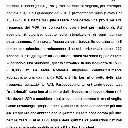
normale (
Fineberg
et al., 1987). Nel normale si segnala, per esempio,
che già a 0,1 Hz il guadagno del VOR è praticamente nullo (Sawyer et
al., 1994).
Il sistema
VAT
può essere considerata una prova ad alta
frequenza del VOR, se confrontato con i test più tradizionali. Ad
esempio, il calorico, basato sulla stimolazione di ogni labirinto
separatamente, è un test a frequenza ultra-bassa. Se consideriamo il
tempo per stimolare termicamente il canale orizzontale (circa 100
secondi per raggiungere un equilibrio termico stazionario) per essere
½ periodo di una sinusoide, questo si traduce in una frequenza di 1/200
= 0,005 Hz. Le sedie Rotatorie disponibili commercialmente
abbracciano una gamma da 0,01 a 1 Hz, ben al di sotto delle alte
frequenze utilizzate nel VAT. Paradossalmente, entrambi questi test
“tradizionali” sono ben al di sotto delle frequenze di locomozione (> 1
Hz) dove il VOR è considerato più attivo e utile durante le ore di veglia.
Come un’analogia, proprio come Audiometri sono considerate più utili
e
alle frequenze che abbracciano la gamma
ssere considerato più utile
perché testa il VOR al di sopra della gamma di prestazioni naturali
utilizzate nella vita quotidiana – 2 a 6 Hz.
Fig. 10-c-d-e-f