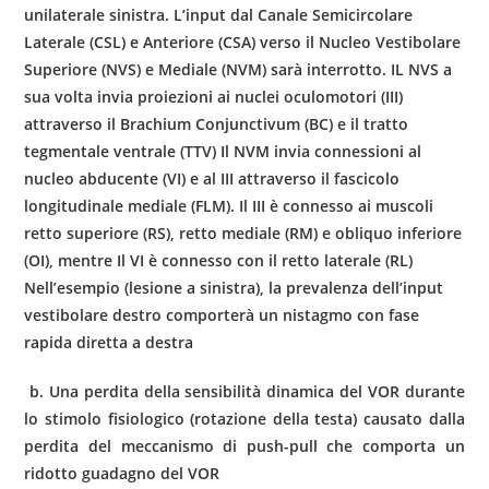
unilaterale sinistra. L’input dal Canale Semicircolare
Laterale (CSL) e Anteriore (CSA) verso il Nucleo Vestibolare
Superiore (NVS) e Mediale (NVM) sarà interrotto. IL NVS a
sua volta invia proiezioni ai nuclei oculomotori (III)
attraverso il Brachium Conjunctivum (BC) e il tratto
tegmentale ventrale (TTV) Il NVM invia connessioni al
nucleo abducente (VI) e al III attraverso il fascicolo
longitudinale mediale (FLM). Il III è connesso ai muscoli
retto superiore (RS), retto mediale (RM) e obliquo inferiore
(OI), mentre Il VI è connesso con il retto laterale (RL)
Nell’esempio (lesione a sinistra), la prevalenza dell’input
vestibolare destro comporterà un nistagmo con fase
rapida diretta a destra
b. Una perdita della sensibilità dinamica del VOR durante
lo stimolo fisiologico (rotazione della testa) causato dalla
perdita del meccanismo di push-pull che comporta un
ridotto guadagno del VOR