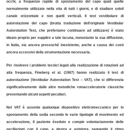
occhi, a frequenze rapide di spostamento del capo quali quelle
normalmente utilizzate nella vita di tutti i giorni, e di studiare soloil
canale orizzontale e non quelli verticali. Il test vestibolare di
autorotazione del capo (brutta traduzione dell’originale
Vestibular
Autorotation
Test, che preferiamo continuare ad utilizzare) è stato
ideato proprio per supplire a tale lacuna, nonostante la sua diffusione,
in Italia, sia ancora pressoché inesistente, anche a causa dei costi
ancora eccessivi della strumentazione necessaria.
Per risolvere i problemi tecnici legati alla realizzazione di rotazioni ad
alta frequenza,
Fineberg
et al. (1987) hanno realizzato il test di
autorotazione (
Vestibular
Autorotation
Test – VAT), che si differenzia
significativamente dalle altre metodiche
rotoacceleratorie
classiche
presentando alcuni aspetti peculiari.
Nel VAT è assente qualunque dispositivo elettromeccanico per lo
spostamento della sedia secondo le varie tipologie di movimento ed
accelerazione, Il paziente èseduto e compie volontariamente delle
oscillazioni con il capo, a destra e asinistra, seguendo il ritmo