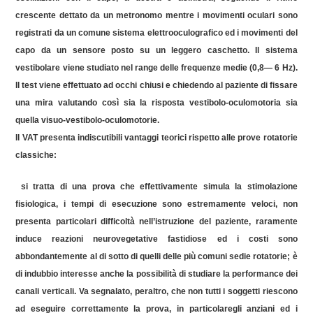
crescente dettato da un metronomo mentre i movimenti oculari sono
registrati da un comune sistema
elettrooculografico
ed i movimenti del
capo da un sensore posto su un leggero caschetto. Il sistema
vestibolare viene studiato nel range delle frequenze medie (0,8— 6 Hz).
Il test viene effettuato ad occhi chiusi e chiedendo al paziente di fissare
una mira valutando così sia la risposta vestibolo-oculomotoria sia
quella
visuo
-vestibolo-oculomotorie.
Il VAT presenta indiscutibili vantaggi teorici rispetto alle prove rotatorie
classiche:
si tratta di una prova che effettivamente simula la stimolazione
fisiologica, i tempi di esecuzione sono estremamente veloci, non
presenta particolari difficoltà nell’istruzione del paziente, raramente
induce reazioni neurovegetative fastidiose ed i costi sono
abbondantemente al di sotto di quelli delle più comuni sedie rotatorie; è
di indubbio interesse anche la possibilità di studiare la performance dei
canali verticali. Va segnalato, peraltro, che non tutti i soggetti riescono
ad eseguire correttamente la prova, in particolaregli anziani ed i