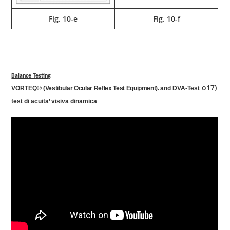
Fig. 10-e
Fig. 10-f
Balance Testing
o17)
VORTEQ
®
(
Vestibular Ocular Reflex Test
Equipment
).
and DVA-Test
test di
acuita
’
visiva
dinamica