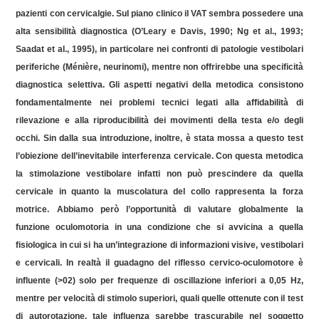
pazienti con
cervicalgie
. Sul piano clinico il VAT sembra possedere una
alta sensibilità diagnostica (O’Leary e Davis, 1990; Ng et al., 1993;
Saadat
et al., 1995), in particolare nei confronti di patologie vestibolari
periferiche (
Ménière
, neurinomi), mentre non offrirebbe una specificità
diagnostica selettiva. Gli aspetti negativi della metodica consistono
fondamentalmente nei problemi tecnici legati alla affidabilità di
rilevazione e alla riproducibilità dei movimenti della testa e/o degli
occhi. Sin dalla sua introduzione, inoltre, è stata mossa a questo test
l’obiezione dell’inevitabile interferenza cervicale. Con questa metodica
la stimolazione vestibolare infatti non può prescindere da quella
cervicale in quanto la muscolatura del collo rappresenta la forza
motrice. Abbiamo però l’opportunità di valutare globalmente la
funzione oculomotoria in una condizione che si avvicina a quella
fisiologica in cui si ha un’integrazione di informazioni visive, vestibolari
e cervicali. In realtà il guadagno del riflesso
cervico
-oculomotore è
influente (>02) solo per frequenze di oscillazione inferiori a 0,05 Hz,
mentre per velocità di stimolo superiori, quali quelle ottenute con il test
di autorotazione, tale influenza sarebbe trascurabile nel soggetto