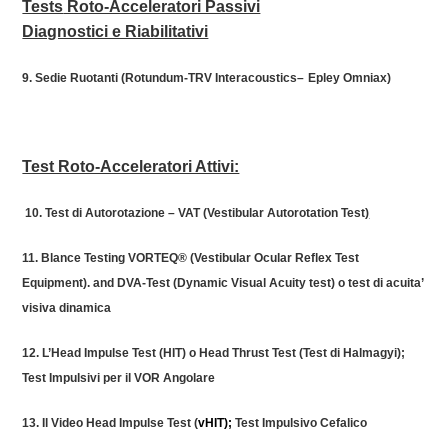
Tests
Roto-Acceleratori Passivi
Diagnostici e Riabilitativi
9.
Sedie Ruotanti (
Rotundum
-TRV
Interacoustics
–
Epley
Omniax
)
Test Roto-Acceleratori Attivi:
10. Test di Autorotazione – VAT (Vestibular Autorotation Test
)
11. Blance Testing VORTEQ® (Vestibular Ocular Reflex Test
Equipment). and DVA-Test
(Dynamic Visual Acuity test) o
test di acuita’
visiva dinamica
12. L’Head Impulse Test (HIT)
o Head
Thrust
Test (Test di
Halmagyi
)
;
Test
Impulsivi
per il VOR
Angolare
13. Il Video Head Impulse Test (
vHIT
);
Test
Impulsivo
Cefalico