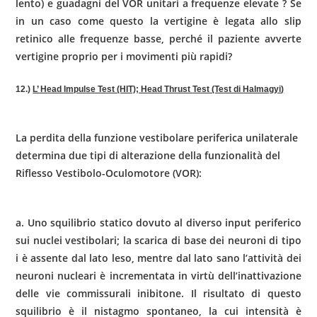
lento) e guadagni del VOR unitari a frequenze elevate ? Se
in un caso come questo la vertigine è legata allo slip
retinico alle frequenze basse, per­ché il paziente avverte
vertigine proprio per i movimenti più rapidi?
12.)
L’ Head Impulse Test (HIT);
Head
Thrust
Test (Test di
Halmagyi
)
La perdita della funzione vestibolare periferica unilaterale
determina due tipi di alterazione della funzionalità del
Riflesso Vestibolo-Oculomotore (VOR):
a. Uno squilibrio statico dovuto al diverso input periferico
sui nuclei vestibolari; la scarica di base dei neuroni di tipo
i è assente dal lato leso, mentre dal lato sano l’attività dei
neuroni nucleari è incrementata in virtù dell’inattivazione
delle vie commissurali inibitone. Il risultato di questo
squilibrio è il nistagmo spontaneo, la cui intensità è