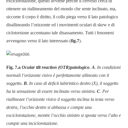
exciclorotazione, questo avviene perché il cervello cerca di
ottenere un riallineamento del mondo che sente inclinato, ma,
siccome il corpo è diritto, il collo piega verso il lato patologico
disallineando l’orizzonte ed i movimenti oculari di skew e di
ciclotorsione accentuano tale disassamento. Tutti i fenomeni
avvengono verso il lato interessato (
fig.7
).
Fig. 7.a
Ocular tilt reaction (OTR)patologico
.
A
. In condizioni
normali l’orizzonte visivo è perfettamente allineato con il
soggetto.
B
. In caso di deficit labirintico destro (X), il soggetto
ha la sensazione di essere inclinato verso sinistra.
C
. Per
riallineare l’orizzonte visivo il soggetto inclina la testa verso
destra, l’occhio destro si abbassa e compie una
exciclorotazione, mentre l’occhio sinistro si sposta verso l’alto e
compie una inciclorotazione
.