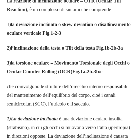
La
reazione di inclinazione oculare –
OTR (Ocular Tilt
Reaction)
, è un complesso di sintomi che comprende
1)la deviazione inclinata o
skew deviation
o
disallineamento
oculare verticale Fig.1-2-3
2)l’inclinazione della testa o
Tilt della testa Fig.1b-2b-3a
3)la torsione oculare – Movimento Torsionale degli Occhi o
Ocular Counter Rolling (OCR)Fig.1a-2b-3b/c
che coinvolgono le strutture dell’orecchio interno responsabili
del mantenimento dell’equilibrio del corpo, cioè i canali
semicircolari (SCC), l’utricolo e il sacculo.
1)La deviazione inclinata
è una deviazione oculare insolita
(strabismo), in cui gli occhi si muovono verso l’alto (ipertropia)
in direzioni opposte. La deviazione dell’inclinazione è causata