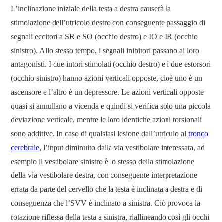
L’inclinazione iniziale della testa a destra causerà la
stimolazione dell’utricolo destro con conseguente passaggio di
segnali eccitori a SR e SO (occhio destro) e IO e IR (occhio
sinistro). Allo stesso tempo, i segnali inibitori passano ai loro
antagonisti. I due intori stimolati (occhio destro) e i due estorsori
(occhio sinistro) hanno azioni verticali opposte, cioè uno è un
ascensore e l’altro è un depressore. Le azioni verticali opposte
quasi si annullano a vicenda e quindi si verifica solo una piccola
deviazione verticale, mentre le loro identiche azioni torsionali
sono additive. In caso di qualsiasi lesione dall’utriculo al
tronco
cerebrale
, l’input diminuito dalla via vestibolare interessata, ad
esempio il vestibolare sinistro è lo stesso della stimolazione
della via vestibolare destra, con conseguente interpretazione
errata da parte del cervello che la testa è inclinata a destra e di
conseguenza che l’SVV è inclinato a sinistra. Ciò provoca la
rotazione riflessa della testa a sinistra, riallineando così gli occhi