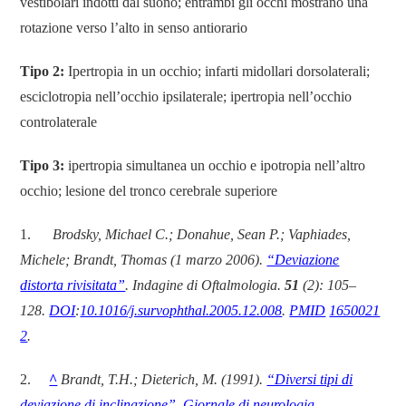
vestibolari indotti dal suono; entrambi gli occhi mostrano una
rotazione verso l’alto in senso antiorario
Tipo 2:
Ipertropia in un occhio; infarti midollari dorsolaterali;
esciclotropia nell’occhio ipsilaterale; ipertropia nell’occhio
controlaterale
Tipo 3:
ipertropia simultanea un occhio e ipotropia nell’altro
occhio; lesione del tronco cerebrale superiore
1.
Brodsky, Michael C.; Donahue, Sean P.; Vaphiades,
Michele; Brandt, Thomas (1 marzo 2006).
“Deviazione
distorta rivisitata”
. Indagine di Oftalmologia.
51
(2): 105–
128.
DOI
:
10.1016/j.survophthal.2005.12.008
.
PMID
1650021
2
.
2.
^
Brandt, T.H.; Dieterich, M. (1991).
“Diversi tipi di
deviazione di inclinazione”
.
Giornale di neurologia,