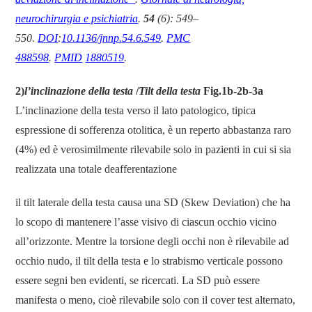
neurochirurgia e psichiatria
.
54
(6): 549–
550.
DOI
:
10.1136/jnnp.54.6.549
.
PMC
488598
.
PMID
1880519
.
2)
l’inclinazione della testa
/
Tilt della testa
Fig
.1b-2b-3a
L’inclinazione della testa verso il lato patologico, tipica
espressione di sofferenza otolitica, è un reperto abbastanza raro
(4%) ed è verosimilmente rilevabile solo in pazienti in cui si sia
realizzata una totale deafferentazione
il tilt laterale della testa causa una SD (Skew Deviation) che ha
lo scopo di mantenere l’asse visivo di ciascun occhio vicino
all’orizzonte. Mentre la torsione degli occhi non è rilevabile ad
occhio nudo, il tilt della testa e lo strabismo verticale possono
essere segni ben evidenti, se ricercati. La SD può essere
manifesta o meno, cioè rilevabile solo con il cover test alternato,