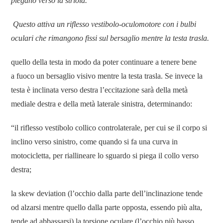
piegano verso la striola.
Questo attiva un riflesso vestibolo-oculomotore con i bulbi
oculari che rimangono fissi sul bersaglio mentre la testa trasla
.
quello della testa in modo da poter continuare a tenere bene
a fuoco un bersaglio visivo mentre la testa trasla. Se invece la
testa è inclinata verso destra l’eccitazione sarà della metà
mediale destra e della metà laterale sinistra, determinando:
“il riflesso vestibolo collico controlaterale, per cui se il corpo si
inclino verso sinistro, come quando si fa una curva in
motocicletta, per riallineare lo sguardo si piega il collo verso
destra;
la skew deviation (l’occhio dalla parte dell’inclinazione tende
od alzarsi mentre quello dalla parte opposta, essendo più alta,
tende ad abbassarsi) la torsione oculare (l’occhio più basso