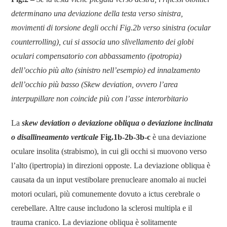
determinano una deviazione della testa verso sinistra,
movimenti di torsione degli occhi
Fig.2b verso sinistra (ocular
counterrolling), cui si associa uno slivellamento dei globi
oculari compensatorio con abbassamento (ipotropia)
dell’occhio più alto (sinistro nell’esempio) ed innalzamento
dell’occhio più basso (Skew deviation, ovvero l’area
interpupillare non coincide più con l’asse interorbitario
La
skew deviation o deviazione obliqua o
deviazione inclinata
o
disallineamento verticale
Fig.1b-2b-3b-c
è una deviazione
oculare insolita (strabismo), in cui gli occhi si muovono verso
l’alto (ipertropia) in direzioni opposte. La deviazione obliqua è
causata da un input vestibolare prenucleare anomalo ai nuclei
motori oculari, più comunemente dovuto a ictus cerebrale o
cerebellare. Altre cause includono la sclerosi multipla e il
trauma cranico. La deviazione obliqua è solitamente