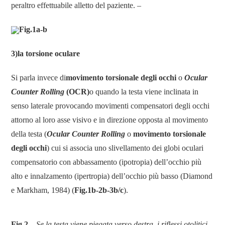
peraltro effettuabile alletto del paziente. –
Fig.1a-b
3)la torsione oculare
Si parla invece di
movimento torsionale degli occhi
o
Ocular
Counter Rolling
(OCR)
o quando la testa viene inclinata in
senso laterale provocando movimenti compensatori degli occhi
attorno al loro asse visivo e in direzione opposta al movimento
della testa (
Ocular Counter Rolling
o
movimento torsionale
degli occhi
) cui si associa uno slivellamento dei globi oculari
compensatorio con abbassamento (ipotropia) dell’occhio più
alto e innalzamento (ipertropia) dell’occhio più basso (Diamond
e Markham, 1984) (
Fig.1b-2b-3b/c
).
Fig.2 –
Se la testa viene piegata verso destra, i riflessi otolitici