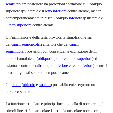
semicircolare
posteriore ha proiezioni eccitatorie sull’obliquo
superiore ipsilaterale e il
retto inferiore
controlaterale, mentre
contemporaneamente inibisce l’obliquo
inferiore
ipsilaterale e
il
retto superiore
controlaterale.
Un’inclinazione della testa provoca la stimolazione sia
dei
canali semicircolari
anteriori che dei
canali
semicircolari
posteriori con conseguente eccitazione degli
inibitori omolaterali
(obliquo superiore
e
retto superiore)
ed
estortori controlaterali
(obliquo inferiore
e
retto inferiore)
mentre i
loro antagonisti sono contemporaneamente inibiti.
Gli
otoliti
(
utricolo
e
sacculo
) probabilmente seguono un
percorso simile.
La funzione maculare è principalmente quella di recepire degli
stimoli lineari. In particolare la macula utricolare recepisce gli