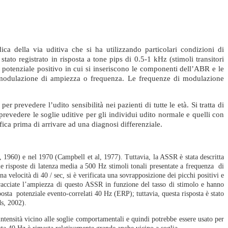
dica della via uditiva che si ha utilizzando particolari condizioni di
stato registrato in risposta a tone pips di 0.5-1 kHz (stimoli transitori
 potenziale positivo in cui si inseriscono le componenti dell’ABR e le
a modulazione di ampiezza o frequenza. Le frequenze di modulazione
 prevedere l’udito sensibilità nei pazienti di tutte le età. Si tratta di
 prevedere le soglie uditive per gli individui udito normale e quelli con
ifica prima di arrivare ad una diagnosi differenziale.
er, 1960) e nel 1970 (Campbell et al, 1977). Tuttavia, la ASSR è stata descritta
le risposte di latenza media a 500 Hz stimoli tonali presentate a frequenza di
 velocità di 40 / sec, si è verificata una sovrapposizione dei picchi positivi e
racciate l’ampiezza di questo ASSR in funzione del tasso di stimolo e hanno
posta potenziale evento-correlati 40 Hz (ERP); tuttavia, questa risposta è stato
ds, 2002).
 intensità vicino alle soglie comportamentali e quindi potrebbe essere usato per