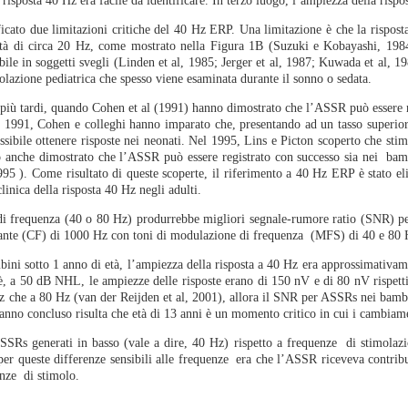
la risposta 40 Hz era facile da identificare. In terzo luogo, l’ampiezza della ris
icato due limitazioni critiche del 40 Hz ERP. Una limitazione è che la rispost
tà di circa 20 Hz, come mostrato nella Figura 1B (Suzuki e Kobayashi, 1984; 
abile in soggetti svegli (Linden et al, 1985; Jerger et al, 1987; Kuwada et al,
popolazione pediatrica che spesso viene esaminata durante il sonno o sedata.
 più tardi, quando Cohen et al (1991) hanno dimostrato che l’ASSR può essere re
1991, Cohen e colleghi hanno imparato che, presentando ad un tasso superior
ssibile ottenere risposte nei neonati. Nel 1995, Lins e Picton scoperto che s
nno anche dimostrato che l’ASSR può essere registrato con successo sia nei ba
1995 ). Come risultato di queste scoperte, il riferimento a 40 Hz ERP è stato e
inica della risposta 40 Hz negli adulti.
i frequenza (40 o 80 Hz) produrrebbe migliori segnale-rumore ratio (SNR) per
rtante (CF) di 1000 Hz con toni di modulazione di frequenza (MFS) di 40 e 80 Hz
ni sotto 1 anno di età, l’ampiezza della risposta a 40 Hz era approssimativamen
ioè, a 50 dB NHL, le ampiezze delle risposte erano di 150 nV e di 80 nV rispett
z che a 80 Hz (van der Reijden et al, 2001), allora il SNR per ASSRs nei bambin
 hanno concluso risulta che età di 13 anni è un momento critico in cui i cambia
 ASSRs generati in basso (vale a dire, 40 Hz) rispetto a frequenze di stimolaz
r queste differenze sensibili alle frequenze era che l’ASSR riceveva contributi 
enze di stimolo.