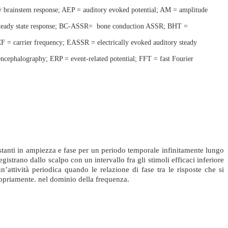
y brainstem response; AEP =
auditory evoked potential; AM
=
amplitude
steady state response; BC-ASSR=
bone conduction ASSR; BHT =
 CF =
carrier frequency; EASSR =
electrically evoked auditory steady
oencephalography; ERP =
event-related potential; FFT =
fast Fourier
stanti in ampiezza e fase per un periodo temporale infinitamente lungo
istrano dallo scalpo con un intervallo fra gli stimoli efficaci inferiore
’attività periodica quando le relazione di fase tra le risposte che si
ropriamente. nel dominio della frequenza.