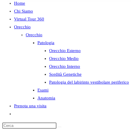
Home
Differenze:
Chi Siamo
Schematizzando
Virtual Tour 360
Orecchio
Analisi, dati normativi, e...
Orecchio
Patologia
Popolazione dei pazienti in...
Orecchio Esterno
GENERALITÀ
Orecchio Medio
Orecchio Interno
Fìg 3
Sordità Genetiche
Patologia del labirinto vestibolare periferico
Fig 4
Esami
FONDAMENTALE
Anatomia
Prenota una visita
GENERAZIONE NEURALE
Fig. 5