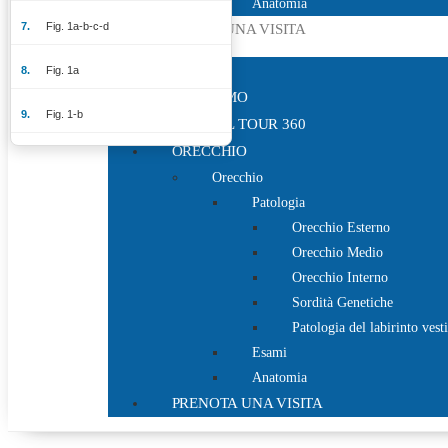
Anatomia
Fig. 1a-b-c-d
PRENOTA UNA VISITA
HOME
Fig. 1a
CHI SIAMO
Fig. 1-b
VIRTUAL TOUR 360
ORECCHIO
Abbreviations
Orecchio
Patologia
Fig. 1c-d
Orecchio Esterno
STORIA DEL ASSR
Orecchio Medio
Orecchio Interno
Fig.2
Sordità Genetiche
Patologia del labirinto vest
Metodologia
Esami
Anatomia
ASSR vs ABR
PRENOTA UNA VISITA
Somiglianze: