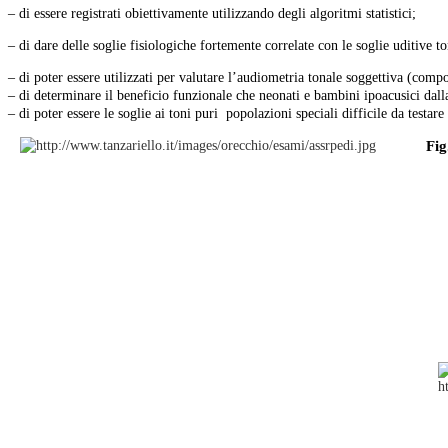
– di essere registrati obiettivamente utilizzando degli algoritmi statistici;
Tassi di modulazione.
– di dare delle soglie fisiologiche fortemente correlate con le soglie uditive to
Fig10.
– di poter essere utilizzati per valutare l’audiometria tonale soggettiva (compo
– di
determinare il beneficio funzionale che neonati e bambini ipoacusici dall
– di poter essere le soglie ai toni puri popolazioni speciali
difficile da testar
TIPI DI STIMOLI approfondimento
Fig
TIPI DI STIMOLI approfondimento
A)Toni Modulata In Ampiezza...
Fig 11.
Stimoli Tonale Modulato in...
Lo Stimolo Tonale
Stimoli Tonale Modulato in...
Stimoli tonale Modulati Misti