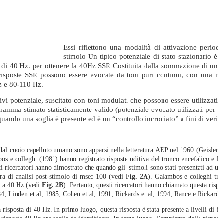
Essi riflettono una modalità di attivazione perio
stimolo Un tipico potenziale di stato stazionario è 
e di 40 Hz. per ottenere la 40Hz SSR Costituita dalla sommazione di un
e risposte SSR possono essere evocate da toni puri continui, con un
z e 80-110 Hz.
i potenziale, suscitato con toni modulati che possono essere utilizzati per
ogramma stimato statisticamente valido (potenziale evocato utilizzati per
 quando una soglia è presente ed è un “controllo incrociato” a fini di ver
ati dal cuoio capelluto umano sono apparsi nella letteratura AEP nel 1960 (Geisl
bos e colleghi (1981) hanno registrato risposte uditiva del tronco encefalico e 
i ricercatori hanno dimostrato che quando gli stimoli sono stati presentati ad una
stra di analisi post-stimolo di msec 100 (vedi
Fig. 2A
). Galambos e colleghi t
to a 40 Hz (vedi
Fig. 2B
). Pertanto, questi ricercatori hanno chiamato questa ris
984; Linden et al, 1985; Cohen et al, 1991; Rickards et al, 1994; Rance e Rickar
a risposta di 40 Hz. In primo luogo, questa risposta è stata presente a livelli di