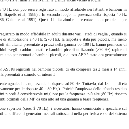
posta 40 Hz è rimasta relativamente grande anche vicino a soglia.
a 40 Hz non può essere registrato in modo affidabile nei lattanti e bambini in
Stapells et al, 1988) . In secondo luogo, la presenza della risposta 40 Hz
 1986; Cohen et al, 1991). Questi Limita-zioni rappresentavano un problema per
gistrato in modo affidabile in adulti durante vari stadi di veglia , quando si
e di stimolazione a 40 Hz (
≥
70 Hz), la risposta è stata più piccola, ma meno
timoli simultanei presentate a prezzi nella gamma 80-100 Hz hanno permesso di
mbini svegli o addormentati e bambini piccoli utilizzando (
≥
70 Hz) rapide di
liminato per neonati e bambini piccoli, e questo AEP è stato ora generalmente
 ASSRs registrati nei bambini piccoli, di età compresa tra 2 mesi a 14 anni.
 presentati a stimolo di intensità
te uguale alla ampiezza della risposta ad 80 Hz. Tuttavia, dai 13 anni di età
ivamente per le risposte 40 e 80 Hz,). Poiché l’ampiezza dello sfondo residuo
i piccoli è considerevole migliore per le frequenze più alte (80 Hz) rispetto
menti ottimali della MF da una alto ad una gamma a bassa frequenza.
ione superiori (cioè, $ 70 Hz), i ricercatori hanno cominciato a speculare sul
da differenti generatori neurali sottostanti nella periferica e / o del sistema