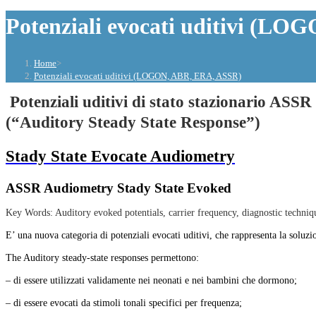
Fig. 6
Potenziali evocati uditivi (L
Generatori Neurali
(approfondimento)
Home
>
Potenziali evocati uditivi (LOGON, ABR, ERA, ASSR)
Fig. 7
Potenziali uditivi di stato stazionario ASSR
Fig 8
(“Auditory
Steady State Response”)
Fig. 9
Stady State Evocate Audiometry
TERMINOLOGIA ASSOCIATA CON
GLI...
ASSR Audiometry Stady State Evoked
Key Words: Auditory evoked potentials, carrier frequency, diagnostic techniqu
STIMOLAZIONE ASSR
E’ una nuova categoria di potenziali evocati uditivi, che rappresenta la soluzi
Inserire gli auricolari.
The Auditory steady-state responses permettono:
Banda larga e stimoli...
– di essere utilizzati validamente nei neonati e nei bambini che dormono;
– di essere evocati da stimoli tonali specifici per frequenza;
Le frequenze di prova.