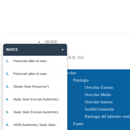
HOME
CHI SIAMO
INDICE
VIRTUAL TOUR 360
Potenziali uditivi di stato...
ORECCHIO
Orecchio
Potenziali uditivi di stato...
Patologia
Steady State Response”)
Orecchio Esterno
Orecchio Medio
Stady State Evocate Audiometry
Orecchio Interno
Sordità Genetiche
Stady State Evocate Audiometry
Patologia del labirinto vest
Esami
ASSR Audiometry Stady State...