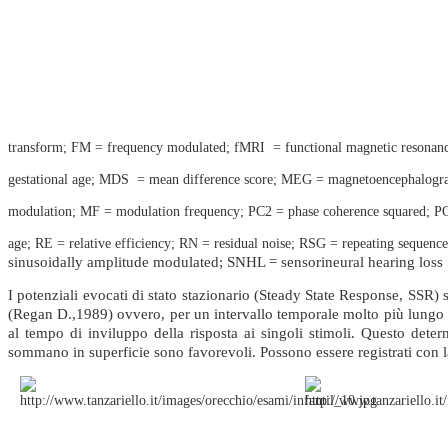
Fig 12C
Sequenza Ripetitiva di Stimoli...
Fig 12D
transform; FM =
frequency modulated; fMRI
=
functional magnetic resona
Stimoli CE Chirp
gestational age; MDS
=
mean difference score; MEG =
magnetoencephalog
Cinguettii
modulation; MF =
modulation frequency; PC2 =
phase coherence squared; 
age; RE
=
relative efficiency; RN =
residual noise; RSG =
repeating sequenc
Fig.18
sinusoidally amplitude modulated; SNHL =
sensorineural hearing loss
Tecniche di stimolazione
I potenziali evocati di stato stazionario (Steady State Response, SSR
(Regan D.,1989) ovvero, per un intervallo temporale molto più lungo dell
al tempo di inviluppo della risposta ai singoli stimoli. Questo deter
Fig.12
sommano in superficie sono favorevoli. Possono essere registrati con 
Tecniche di stimolazione
Analisi.