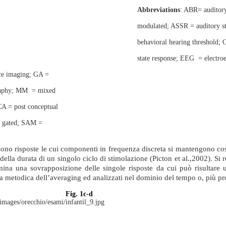
Abbreviations
:
ABR
=
auditor
modulated; ASSR =
auditory 
behavioral hearing threshold;
state response; EEG
=
electr
nce imaging; GA =
raphy; MM
=
mixed
PCA =
post conceptual
e gated; SAM =
) sono risposte le cui componenti in frequenza discreta si mantengono co
a durata di un singolo ciclo di stimolazione (Picton et al.,2002). Si reg
mina una sovrapposizione delle singole risposte da cui può risultare un
la metodica dell’averaging ed analizzati nel dominio del tempo o, più p
Fig. 1c-d