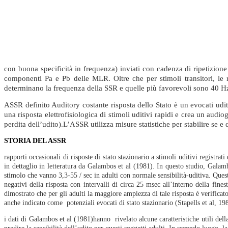
Fig.13
Posizionamento degli elettrodi.
Filtraggio, amplificazione, e
artefatto...
con buona specificità in frequenza) inviati con cadenza di ripetizion
componenti Pa e Pb delle MLR. Oltre che per stimoli transitori, l
Fig.14
determinano la frequenza della SSR e quelle più favorevoli sono 40 H
ASSR definito Auditory costante risposta dello Stato è un evocati uditiv
PARAMETRI DELLE ASSR
una risposta elettrofisiologica di stimoli uditivi rapidi e crea un audi
perdita dell’udito).L’ASSR utilizza misure statistiche per stabilire se e
Fig. 15
STORIA DEL ASSR
Fig. 16
rapporti occasionali di risposte di stato stazionario a stimoli uditivi registr
in dettaglio in letteratura da Galambos et al (1981). In questo studio, Galam
CORRELAZIONI FRA RISPOSTA
stimolo che vanno 3,3-55 / sec in adulti con normale sensibilità-uditiva. Quest
ELETTROFISIOLOGICA...
negativi della risposta con intervalli di circa 25 msec all’interno della fine
dimostrato che per gli adulti la maggiore ampiezza di tale risposta è verifica
anche indicato come potenziali evocati di stato stazionario (Stapells et al, 1
Fìg. 17
i dati di Galambos et al (1981)hanno rivelato alcune caratteristiche utili dell
STIMA DELLA SOGLIA