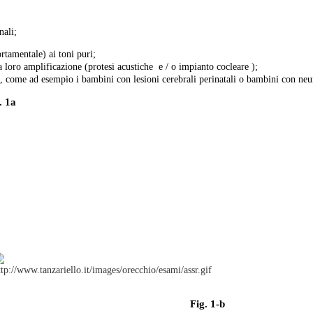
nali;
rtamentale) ai toni puri;
a loro amplificazione (protesi acustiche e / o impianto cocleare );
e , come ad esempio i bambini con lesioni cerebrali perinatali o bambini con neu
. 1a
Fig. 1-b