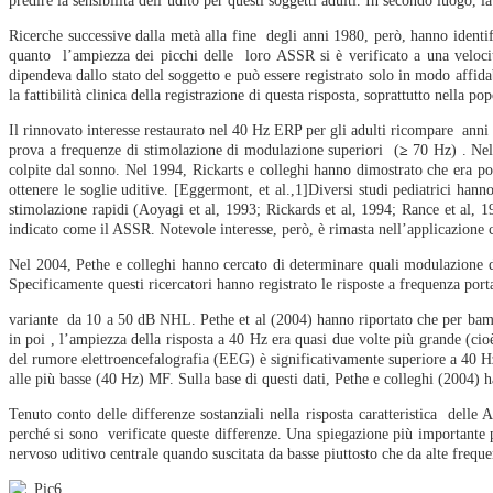
predire la sensibilità dell’udito per questi soggetti adulti. In secondo luogo, 
Ricerche successive dalla metà alla fine degli anni 1980, però, hanno identif
PRECISIONE DELLA PREDIZIONE
quanto l’ampiezza dei picchi delle loro ASSR si è verificato a una veloci
DELLA...
dipendeva dallo stato del soggetto e può essere registrato solo in modo affid
la fattibilità clinica della registrazione di questa risposta, soprattutto nella 
Per specificità della sede...
Il rinnovato interesse restaurato nel 40 Hz ERP per gli adulti ricompare anni
prova a frequenze di stimolazione di modulazione superiori (
≥
70 Hz) . Nel 
Specificità di Frequenza degli
colpite dal sonno. Nel 1994, Rickarts e colleghi hanno dimostrato che era po
ottenere le soglie uditive. [Eggermont, et al.,1]Diversi studi pediatrici ha
Aria Conduzione (AC) ASSR...
stimolazione rapidi (Aoyagi et al, 1993; Rickards et al, 1994; Rance et al, 
indicato come il ASSR. Notevole interesse, però, è rimasta nell’applicazione cl
I punteggi Differenza
Nel 2004, Pethe e colleghi hanno cercato di determinare quali modulazione d
Specificamente questi ricercatori hanno registrato le risposte a frequenza po
Conduzione ASSR per via...
variante da 10 a 50 dB NHL. Pethe et al (2004) hanno riportato che per bambi
in poi , l’ampiezza della risposta a 40 Hz era quasi due volte più grande (c
Conduzione per via Aerea...
del rumore elettroencefalografia (EEG) è significativamente superiore a 40 H
alle più basse (40 Hz) MF. Sulla base di questi dati, Pethe e colleghi (2004)
Sensori-Neural Hearing Loss:
Tenuto conto delle differenze sostanziali nella risposta caratteristica delle
perché si sono verificate queste differenze. Una spiegazione più importante pe
Soglie ASSR possono prevedere...
nervoso uditivo centrale quando suscitata da basse piuttosto che da alte frequ