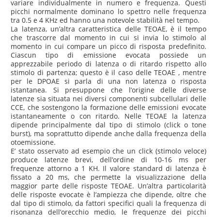
variare individualmente in numero e frequenza. Questi
picchi normalmente dominano lo spettro nelle frequenza
tra 0.5 e 4 KHz ed hanno una notevole stabilità nel tempo.
La latenza, un’altra caratteristica delle TEOAE, è il tempo
che trascorre dal momento in cui si invia lo stimolo al
momento in cui compare un picco di risposta predefinito.
Ciascun tipo di emissione evocata possiede un
apprezzabile periodo di latenza o di ritardo rispetto allo
stimolo di partenza; questo è il caso delle TEOAE , mentre
per le DPOAE si parla di una non latenza o risposta
istantanea. Si presuppone che l’origine delle diverse
latenze sia situata nei diversi componenti subcellulari delle
CCE, che sostengono la formazione delle emissioni evocate
istantaneamente o con ritardo. Nelle TEOAE la latenza
dipende principalmente dal tipo di stimolo (click o tone
burst), ma soprattutto dipende anche dalla frequenza della
otoemissione.
E’ stato osservato ad esempio che un click (stimolo veloce)
produce latenze brevi, dell’ordine di 10-16 ms per
frequenze attorno a 1 KH. Il valore standard di latenza è
fissato a 20 ms, che permette la visualizzazione della
maggior parte delle risposte TEOAE. Un’altra particolarità
delle risposte evocate è l’ampiezza che dipende, oltre che
dal tipo di stimolo, da fattori specifici quali la frequenza di
risonanza dell’orecchio medio, le frequenze dei picchi