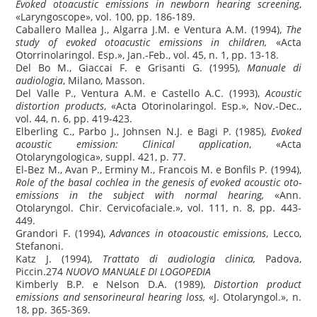
Evoked otoacustic emissions in newborn hearing screening
,
«Laryngoscope», vol. 100, pp. 186-189.
Caballero Mallea J., Algarra J.M. e Ventura A.M. (1994),
The
study of evoked otoacustic emissions in children,
«Acta
Otorrinolaringol.
Esp.», Jan.-Feb., vol. 45, n. 1, pp. 13-18.
Del Bo M., Giaccai F. e Grisanti G. (1995),
Manuale di
audiologia
, Milano, Masson.
Del Valle P., Ventura A.M. e Castello A.C. (1993),
Acoustic
distortion products
, «Acta Otorinolaringol. Esp.», Nov.-Dec.,
vol. 44, n. 6, pp. 419-423.
Elberling C., Parbo J., Johnsen N.J. e Bagi P. (1985),
Evoked
acoustic emission: Clinical application
, «Acta
Otolaryngologica», suppl. 421, p. 77.
El-Bez M., Avan P., Erminy M., Francois M. e Bonfils P. (1994),
Role of the basal cochlea in the genesis of evoked acoustic oto-
emissions in the subject with normal hearing,
«Ann.
Otolaryngol. Chir. Cervicofaciale.», vol. 111, n. 8, pp. 443-
449.
Grandori F. (1994),
Advances in otoacoustic emissions
, Lecco,
Stefanoni.
Katz J. (1994),
Trattato di audiologia clinica,
Padova,
Piccin.274
NUOVO MANUALE DI LOGOPEDIA
Kimberly B.P. e Nelson D.A. (1989),
Distortion product
emissions and sensorineural hearing loss,
«J. Otolaryngol.», n.
18, pp. 365-369.