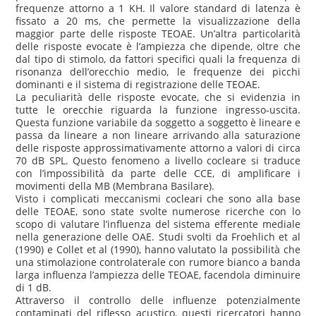
frequenze attorno a 1 KH. Il valore standard di latenza è
fissato a 20 ms, che permette la visualizzazione della
maggior parte delle risposte TEOAE. Un’altra particolarità
delle risposte evocate è l’ampiezza che dipende, oltre che
dal tipo di stimolo, da fattori specifici quali la frequenza di
risonanza dell’orecchio medio, le frequenze dei picchi
dominanti e il sistema di registrazione delle TEOAE.
La peculiarità delle risposte evocate, che si evidenzia in
tutte le orecchie riguarda la funzione ingresso-uscita.
Questa funzione variabile da soggetto a soggetto è lineare e
passa da lineare a non lineare arrivando alla saturazione
delle risposte approssimativamente attorno a valori di circa
70 dB SPL. Questo fenomeno a livello cocleare si traduce
con l’impossibilità da parte delle CCE, di amplificare i
movimenti della MB (Membrana Basilare).
Visto i complicati meccanismi cocleari che sono alla base
delle TEOAE, sono state svolte numerose ricerche con lo
scopo di valutare l’influenza del sistema efferente mediale
nella generazione delle OAE. Studi svolti da Froehlich et al
(1990) e Collet et al (1990), hanno valutato la possibilità che
una stimolazione controlaterale con rumore bianco a banda
larga influenza l’ampiezza delle TEOAE, facendola diminuire
di 1 dB.
Attraverso il controllo delle influenze potenzialmente
contaminati del riflesso acustico, questi ricercatori hanno