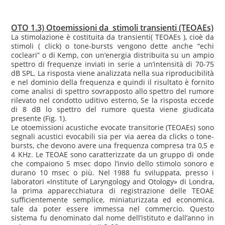
OTO 1.3) Otoemissioni da stimoli transienti (TEOAEs)
La stimolazione è costituita da transienti( TEOAEs ), cioè da
stimoli ( click) o tone-bursts vengono dette anche “echi
cocleari” o di Kemp, con un’energia distribuita su un ampio
spettro di frequenze inviati in serie a un’intensità di 70-75
dB SPL. La risposta viene analizzata nella sua riproducibilità
e nel dominio della frequenza e quindi il risultato è fornito
come analisi di spettro sovrapposto allo spettro del rumore
rilevato nel condotto uditivo esterno, Se la risposta eccede
di 8 dB lo spettro del rumore questa viene giudicata
presente (Fig. 1).
Le otoemissioni acustiche evocate transitorie (TEOAEs) sono
segnali acustici evocabili sia per via aerea da clicks o tone-
bursts, che devono avere una frequenza compresa tra 0,5 e
4 KHz. Le TEOAE sono caratterizzate da un gruppo di onde
che compaiono 5 msec dopo l’invio dello stimolo sonoro e
durano 10 msec o più. Nel 1988 fu sviluppata, presso i
laboratori «Institute of Laryngology and Otology» di Londra,
la prima apparecchiatura di registrazione delle TEOAE
sufficientemente semplice, miniaturizzata ed economica,
tale da poter essere immessa nel commercio. Questo
sistema fu denominato dal nome dell’istituto e dall’anno in