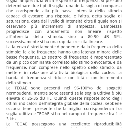
soglia, ampiezza, latenza e spettro di frequenza. Si possono
determinare due tipi di soglia: una detta soglia di comparsa
che corrisponde alla più bassa intensità dello stimolo
capace di evocare una risposta, e l’altra, detta soglia di
saturazione, data dal livello di intensità oltre il quale non si
osservano più incrementi di ampiezza. L’ampiezza
progredisce con andamento non lineare rispetto
all’intensità dello stimolo, sino a 80-90 dB SPL;
successivamente si ha una rapida crescita lineare.
La latenza è strettamente dipendente dalla frequenza dello
stimolo: le alte frequenze hanno una latenza minore delle
basse frequenze. Lo spettro di frequenza è rappresentato
da un picco dominante correlato allo stimolo evocante, e da
frequenze, non comprese nello spettro dello stimolo, da
mettere in relazione all’attività biologica della coclea. La
banda di frequenza si riduce con l’età e con incremento
dello stimolo.
Le TEOAE sono presenti nel 96-100°/o dei soggetti
normoudenti, mentre sono assenti se la soglia uditiva è più
elevata di 25-35 dB HL. Quindi queste risposte sono degli
ottimi indicatori dell’integrità globale della coclea, sebbene
occorra tener presente che la miglior corrispondenza fra
soglia uditiva e TEOAE si ha nel campo di frequenze fra 1 e
3 kHz.
Le TEOAE posseggono una eccellente riproducibilità