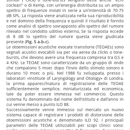
cocleari” o di Kemp, con un’energia distribuita su un ampio
spettro di frequenze inviati in serie a un’intensità di 70-75
dB SPL. La risposta viene analizzata nella sua riproducibilità
e nel dominio della frequenza e quindi il risultato è fornito
come analisi di spettro sovrapposto allo spettro del rumore
rilevato nel condotto uditivo esterno, Se la risposta eccede
di 8 dB lo spettro del rumore questa viene giudicata
presente (
Fig. 5 a-b-c
).
Le otoemissioni acustiche evocate transitorie (TEOAEs) sono
segnali acustici evocabili sia per via aerea da clicks o tone-
bursts, che devono avere una frequenza compresa tra 0,5 e
4 KHz. Le TEOAE sono caratterizzate da un gruppo di onde
che compaiono 5 msec dopo l’invio dello stimolo sonoro e
durano 10 msec o più. Nel 1988 fu sviluppata, presso i
laboratori «Institute of Laryngology and Otology» di Londra,
la prima apparecchiatura di registrazione delle TEOAE
sufficientemente semplice, miniaturizzata ed economica,
tale da poter essere immessa nel commercio. Questo
sistema fu denominato dal nome dell’istituto e dall’anno in
cui venne messo a punto ILO 88.
Successivamente venne immesso sul mercato un nuovo
sistema capace di registrare i prodotti di distorsione delle
otoemissioni acustiche e denominato ILO 92. I principali
parametri delle TEOAE utilizzabili per scopi clinici sono: