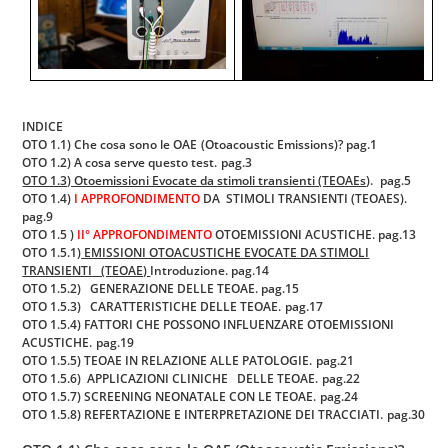
INDICE
OTO 1.1) Che cosa sono le OAE
(Otoacoustic Emissions)?
pag.1
OTO 1.2) A cosa serve questo test.
pag.3
OTO 1.3) Otoemissioni Evocate da
stimoli transienti (TEOAEs
).
pag.5
OTO 1.4)
I APPROFONDIMENTO
DA STIMOLI TRANSIENTI (TEOAES).
pag.9
OTO 1.5 )
II° APPROFONDIMENTO
OTOEMISSIONI ACUSTICHE. pag.13
OTO
1.5
.1
)
EMISSIONI OTOACUSTICHE EVOCATE DA STIMOLI
TRANSIENTI
(TEOAE)
Introduzione.
pag.14
OTO
1.5
.2) GENERAZIONE DELLE TEOAE. pag.15
OTO
1.5
.3) CARATTERISTICHE DELLE TEOAE.
pag.17
OTO
1.5
.4)
FATTORI CHE POSSONO INFLUENZARE OTOEMISSIONI
ACUSTICHE.
pag.19
OTO
1.5
.5
)
TEOAE IN RELAZIONE ALLE PATOLOGIE.
pag.21
OTO
1.5
.6
)
APPLICAZIONI CLINICHE
DELLE TEOAE.
pag.22
OTO
1.5
.7
) SCREENING NEONATALE CON LE TEOAE.
pag.24
OTO 1.5.8) REFERTAZIONE E INTERPRETAZIONE DEI TRACCIATI.
pag.30