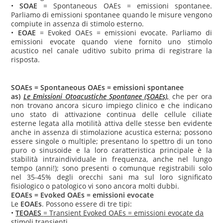
•
SOAE
= Spontaneous OAEs = emissioni spontanee.
Parliamo di emissioni spontanee quando le misure vengono
compiute in assenza di stimolo esterno.
•
EOAE
= Evoked OAEs = emissioni evocate.
Parliamo di
emissioni evocate quando viene fornito uno stimolo
acustico nel canale uditivo subito prima di registrare la
risposta.
SOAEs
= Spontaneous OAEs = emissioni spontanee
as)
Le Emissioni Otoacustiche Spontanee (SOAEs),
che per ora
non trovano ancora sicuro impiego clinico e che indicano
uno stato di attivazione continua delle cellule ciliate
esterne legata alla motilità attiva delle stesse ben evidente
anche in assenza di stimolazione acustica esterna; possono
essere singole o multiple; presentano lo spettro di un tono
puro o sinusoide e la loro caratteristica principale è la
stabilità intraindividuale in frequenza, anche nel lungo
tempo (anni!); sono presenti o comunque registrabili solo
nel 35-45% degli orecchi sani ma sul loro significato
fisiologico o patologico vi sono ancora molti dubbi.
EOAEs
= Evoked OAEs = emissioni evocate
Le
EOAEs
. Possono essere di tre tipi:
•
TEOAES
= Transient Evoked OAEs = emissioni evocate da
stimoli transienti