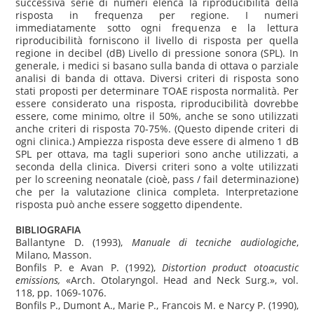
successiva serie di numeri elenca la riproducibilità della
risposta in frequenza per regione. I numeri
immediatamente sotto ogni frequenza e la lettura
riproducibilità forniscono il livello di risposta per quella
regione in decibel (dB) Livello di pressione sonora (SPL). In
generale, i medici si basano sulla banda di ottava o parziale
analisi di banda di ottava. Diversi criteri di risposta sono
stati proposti per determinare TOAE risposta normalità. Per
essere considerato una risposta, riproducibilità dovrebbe
essere, come minimo, oltre il 50%, anche se sono utilizzati
anche criteri di risposta 70-75%. (Questo dipende criteri di
ogni clinica.) Ampiezza risposta deve essere di almeno 1 dB
SPL per ottava, ma tagli superiori sono anche utilizzati, a
seconda della clinica. Diversi criteri sono a volte utilizzati
per lo screening neonatale (cioè, pass / fail determinazione)
che per la valutazione clinica completa. Interpretazione
risposta può anche essere soggetto dipendente.
BIBLIOGRAFIA
Ballantyne D. (1993),
Manuale di tecniche audiologiche
,
Milano, Masson.
Bonfils P. e Avan P. (1992),
Distortion product otoacustic
emissions,
«Arch. Otolaryngol. Head and Neck Surg.», vol.
118, pp. 1069-1076.
Bonfils P., Dumont A., Marie P., Francois M. e Narcy P. (1990),