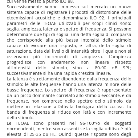
cui venne messo a punto ILO 88.
Successivamente venne immesso sul mercato un nuovo
sistema capace di registrare i prodotti di distorsione delle
otoemissioni acustiche e denominato ILO 92. I principali
parametri delle TEOAE utilizzabili per scopi clinici sono:
soglia, ampiezza, latenza e spettro di frequenza. Si possono
determinare due tipi di soglia: una detta soglia di comparsa
che corrisponde alla più bassa intensità dello stimolo
capace di evocare una risposta, e l’altra, detta soglia di
saturazione, data dal livello di intensità oltre il quale non si
osservano più incrementi di ampiezza. L’ampiezza
progredisce con andamento non lineare rispetto
all’intensità dello stimolo, sino a 80-90 dB SPL;
successivamente si ha una rapida crescita lineare.
La latenza è strettamente dipendente dalla frequenza dello
stimolo: le alte frequenze hanno una latenza minore delle
basse frequenze. Lo spettro di frequenza è rappresentato
da un picco dominante correlato allo stimolo evocante, e da
frequenze, non comprese nello spettro dello stimolo, da
mettere in relazione all’attività biologica della coclea. La
banda di frequenza si riduce con l’età e con incremento
dello stimolo.
Le TEOAE sono presenti nel 96-100°/o dei soggetti
normoudenti, mentre sono assenti se la soglia uditiva è più
elevata di 25-35 dB HL. Quindi queste risposte sono degli