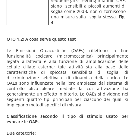
Sebbene gli screening infantili OAE,
siano sensibili a piccoli aumenti di
soglia come 20dB, non ci forniscono
una misura sulla soglia stessa.
Fig.
4
OTO 1.2) A cosa serve questo test
Le Emissioni Otoacustiche (OAEs) riflettono la fine
funzionalità cocleare (micromeccanica) principalmente
legata all’attività e alla funzione di amplificazione delle
cellule ciliate esterne; tale attività sta alla base delle
caratteristiche di spiccata sensibilità di soglia, di
discriminazione selettiva e di dinamica della coclea. Le
OAEs sono influenzate nella loro ampiezza dal sistema di
controllo olivo-coleare mediale la cui attivazione ha
generalmente un effetto inibitorio. Le OAEs si dividono nei
seguenti quattro tipi principali per ciascuno dei quali si
impiegano metodi specifici di misura.
Classificazione secondo il tipo di stimolo usato per
evocare le OAEs
Due categorie: