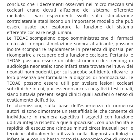
concluso che i decrementi osservati nei micro meccanismi
cocleari erano dovuti all’azione del sistema efferente
mediale. I vari esperimenti svolti sulla stimolazione
controlaterale stabiliscono un importante modello che può
essere usato per esplorare la funzione del sistema
efferente cocleare negli umani.
Le TEOAE scompaiono dopo somministrazione di farmaci
ototossici o dopo stimolazione sonora affaticante, possono
inoltre scomparire rapidamente in presenza di ipossia, per
ricomparire a recupero della funzione cocleare. Pertanto le
TEOAE possono essere un utile strumento di screening in
audiologia neonatale: sono infatti state trovate nel 100% dei
neonati normoudenti, per cui sarebbe sufficiente rilevare la
loro presenza per formulare la diagnosi di normoacusia. Le
TEOAE possono essere utili per svelare lesioni cocleari
subcliniche in cui, pur essendo ancora negativi i test tonali,
siano tuttavia presenti segni clinici quali acufeni o senso di
ovattamento dell’udito.
Le otoemissioni, sulla base dell’esperienza di numerosi
autori, si sono dimostrate un test affidabile, che consente di
individuare in maniera oggettiva i soggetti con funzione
uditiva integra rispetto a quelli ipoacusici, con una facilità e
rapidità di esecuzione (cinque minuti circa) inusuali per le
tecniche abitualmente utilizzate nella diagnosi audiologica
infantile, e con un basso costo sia economico che di risorse