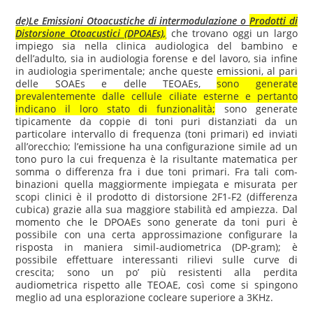
de)Le Emissioni Otoacustiche di intermodulazione o
Prodotti di
Distorsione Otoacustici (DPOAEs),
che trovano oggi un largo
impiego sia nella clinica audiologica del bambino e
dell’adulto, sia in audiologia forense e del lavoro, sia infine
in audiologia sperimentale; anche queste emissioni, al pari
delle SOAEs e delle TEOAEs,
sono generate
prevalentemente dalle cellule ciliate esterne e pertanto
indicano il loro stato di funzionalità;
sono generate
tipicamente da coppie di toni puri distanziati da un
particolare intervallo di frequenza (toni primari) ed inviati
all’orecchio; l’emissione ha una configurazione simile ad un
tono puro la cui frequenza è la risultante matematica per
somma o differenza fra i due toni primari. Fra tali com­
binazioni quella maggiormente impiegata e misurata per
scopi clinici è il prodotto di distorsione 2F1-F2 (differenza
cubica) grazie alla sua mag­giore stabilità ed ampiezza. Dal
momento che le DPOAEs sono generate da toni puri è
possibile con una certa approssimazione configurare la
risposta in maniera simil-audiometrica (DP-gram); è
possibile effettuare interessanti rilievi sulle curve di
crescita; sono un po’ più resistenti alla perdita
audiometrica rispetto alle TEOAE, così come si spingono
meglio ad una esplorazione cocleare superiore a 3KHz.