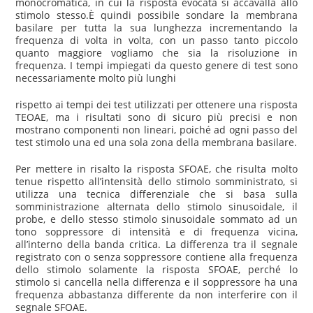
monocromatica, in cui la risposta evocata si accavalla allo
stimolo stesso.È quindi possibile sondare la membrana
basilare per tutta la sua lunghezza incrementando la
frequenza di volta in volta, con un passo tanto piccolo
quanto maggiore vogliamo che sia la risoluzione in
frequenza. I tempi impiegati da questo genere di test sono
necessariamente molto più lunghi
rispetto ai tempi dei test utilizzati per ottenere una risposta
TEOAE, ma i risultati sono di sicuro più precisi e non
mostrano componenti non lineari, poiché ad ogni passo del
test stimolo una ed una sola zona della membrana basilare.
Per mettere in risalto la risposta SFOAE, che risulta molto
tenue rispetto all’intensità dello stimolo somministrato, si
utilizza una tecnica differenziale che si basa sulla
somministrazione alternata dello stimolo sinusoidale, il
probe, e dello stesso stimolo sinusoidale sommato ad un
tono soppressore di intensità e di frequenza vicina,
all’interno della banda critica. La differenza tra il segnale
registrato con o senza soppressore contiene alla frequenza
dello stimolo solamente la risposta SFOAE, perché lo
stimolo si cancella nella differenza e il soppressore ha una
frequenza abbastanza differente da non interferire con il
segnale SFOAE.