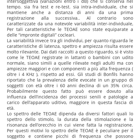
intersoggettiva (variazioni entro i dB) che si conserva nel
tempo. sia fra test e re-test. sia intra-individuale, che si
mantiene anche a distanza di anni da una prima
registrazione alla successiva.. Al contrario sono
caratterizzate da una notevole variabilità inter-individuale,
Per tali caratteristiche le TEOAE sono state equiparate a
delle “impronte digitali” cocleari.
La variabilità invece tra gli individui, per quanto riguarda le
caratteristiche di latenza, spettro e ampiezza risulta essere
molto rilevante. Dai dati raccolti a questo riguardo, si è visto
come le TEOAE registrate in lattanti o bambini con udito
normale, siano simili a quelle rilevate negli adulti ma con
ampiezze maggiori e con componenti a più alta frequenza (
oltre i 4 KHz ), rispetto ad essi. Gli studi di Bonfils hanno
riportato che la prevalenza delle evocate in un gruppo di
soggetti con età oltre i 60 anni declina di un 35% circa.
Probabilmente questo fatto può essere dovuto alla
influenza dell’incidenza dei processi senili e patologie a
carico dell’apparato uditivo, maggiore in questa fascia di
età.
Lo spettro delle TEOAE dipenda da diversi fattori quali lo
spettro dello stimolo, la durata della stimolazione e la
risonanza dell’orecchio in cui viene fatta la registrazione.
Per questi motivi lo spettro delle TEOAE è peculiare per il
soggetto e contiene picchi di frequenza che possono