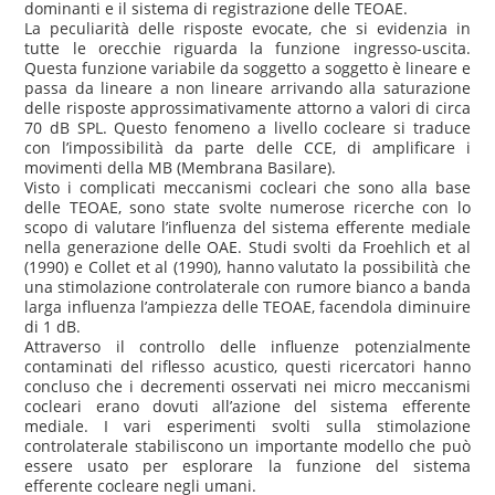
dominanti e il sistema di registrazione delle TEOAE.
La peculiarità delle risposte evocate, che si evidenzia in
tutte le orecchie riguarda la funzione ingresso-uscita.
Questa funzione variabile da soggetto a soggetto è lineare e
passa da lineare a non lineare arrivando alla saturazione
delle risposte approssimativamente attorno a valori di circa
70 dB SPL. Questo fenomeno a livello cocleare si traduce
con l’impossibilità da parte delle CCE, di amplificare i
movimenti della MB (Membrana Basilare).
Visto i complicati meccanismi cocleari che sono alla base
delle TEOAE, sono state svolte numerose ricerche con lo
scopo di valutare l’influenza del sistema efferente mediale
nella generazione delle OAE. Studi svolti da Froehlich et al
(1990) e Collet et al (1990), hanno valutato la possibilità che
una stimolazione controlaterale con rumore bianco a banda
larga influenza l’ampiezza delle TEOAE, facendola diminuire
di 1 dB.
Attraverso il controllo delle influenze potenzialmente
contaminati del riflesso acustico, questi ricercatori hanno
concluso che i decrementi osservati nei micro meccanismi
cocleari erano dovuti all’azione del sistema efferente
mediale. I vari esperimenti svolti sulla stimolazione
controlaterale stabiliscono un importante modello che può
essere usato per esplorare la funzione del sistema
efferente cocleare negli umani.