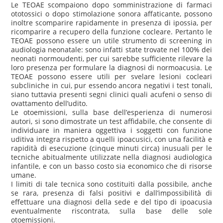
Le TEOAE scompaiono dopo somministrazione di farmaci
ototossici o dopo stimolazione sonora affaticante, possono
inoltre scomparire rapidamente in presenza di ipossia, per
ricomparire a recupero della funzione cocleare. Pertanto le
TEOAE possono essere un utile strumento di screening in
audiologia neonatale: sono infatti state trovate nel 100% dei
neonati normoudenti, per cui sarebbe sufficiente rilevare la
loro presenza per formulare la diagnosi di normoacusia. Le
TEOAE possono essere utili per svelare lesioni cocleari
subcliniche in cui, pur essendo ancora negativi i test tonali,
siano tuttavia presenti segni clinici quali acufeni o senso di
ovattamento dell’udito.
Le otoemissioni, sulla base dell’esperienza di numerosi
autori, si sono dimostrate un test affidabile, che consente di
individuare in maniera oggettiva i soggetti con funzione
uditiva integra rispetto a quelli ipoacusici, con una facilità e
rapidità di esecuzione (cinque minuti circa) inusuali per le
tecniche abitualmente utilizzate nella diagnosi audiologica
infantile, e con un basso costo sia economico che di risorse
umane.
I limiti di tale tecnica sono costituiti dalla possibile, anche
se rara, presenza di falsi positivi e dall’impossibilità di
effettuare una diagnosi della sede e del tipo di ipoacusia
eventualmente riscontrata, sulla base delle sole
otoemissioni.