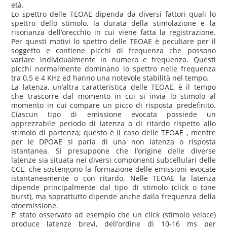
età.
Lo spettro delle TEOAE dipenda da diversi fattori quali lo
spettro dello stimolo, la durata della stimolazione e la
risonanza dell’orecchio in cui viene fatta la registrazione.
Per questi motivi lo spettro delle TEOAE è peculiare per il
soggetto e contiene picchi di frequenza che possono
variare individualmente in numero e frequenza. Questi
picchi normalmente dominano lo spettro nelle frequenza
tra 0.5 e 4 KHz ed hanno una notevole stabilità nel tempo.
La latenza, un’altra caratteristica delle TEOAE, è il tempo
che trascorre dal momento in cui si invia lo stimolo al
momento in cui compare un picco di risposta predefinito.
Ciascun tipo di emissione evocata possiede un
apprezzabile periodo di latenza o di ritardo rispetto allo
stimolo di partenza; questo è il caso delle TEOAE , mentre
per le DPOAE si parla di una non latenza o risposta
istantanea. Si presuppone che l’origine delle diverse
latenze sia situata nei diversi componenti subcellulari delle
CCE, che sostengono la formazione delle emissioni evocate
istantaneamente o con ritardo. Nelle TEOAE la latenza
dipende principalmente dal tipo di stimolo (click o tone
burst), ma soprattutto dipende anche dalla frequenza della
otoemissione.
E’ stato osservato ad esempio che un click (stimolo veloce)
produce latenze brevi, dell’ordine di 10-16 ms per