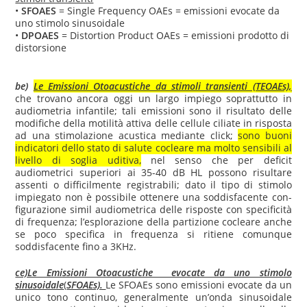
•
SFOAES
= Single Frequency OAEs = emissioni evocate da
uno stimolo sinusoidale
•
DPOAES
= Distortion Product OAEs = emissioni prodotto di
distorsione
be)
Le Emissioni Otoacustiche da stimoli transienti (TEOAEs),
che tro­vano ancora oggi un largo impiego soprattutto in
audiometria infantile; tali emissioni sono il risultato delle
modifiche della motilità attiva delle cellule ciliate in risposta
ad una stimolazione acustica mediante click;
sono buoni
indicatori dello stato di salute cocleare ma molto sensibili al
livello di soglia uditiva,
nel senso che per deficit
audiometrici superiori ai 35-40 dB HL possono risultare
assenti o difficilmente registrabili; dato il tipo di stimolo
impiegato non è possibile ottenere una soddisfacente con­
figurazione simil audiometrica delle risposte con specificità
di frequenza; l’esplorazione della partizione cocleare anche
se poco specifica in fre­quenza si ritiene comunque
soddisfacente fino a 3KHz.
ce)Le Emissioni Otoacustiche evocate da uno stimolo
sinusoidale
(
SFOAEs).
Le SFOAEs sono emissioni evocate da un
unico tono continuo, generalmente un’onda sinusoidale