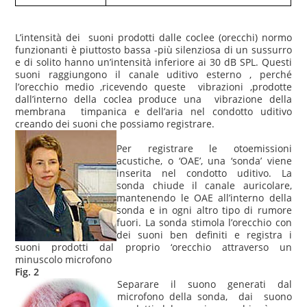
L’intensità dei
suoni prodotti dalle coclee (orecchi) normo
funzionanti è piuttosto bassa -più silenziosa di un sussurro
e di solito hanno un’intensità inferiore ai 30 dB SPL.
Questi
suoni raggiungono il canale uditivo esterno , perché
l’orecchio medio ,ricevendo queste vibrazioni ,prodotte
dall’interno della coclea produce
una vibrazione della
membrana timpanica e dell’aria nel condotto uditivo
creando dei suoni che possiamo registrare.
Per registrare le otoemissioni
acustiche, o ‘OAE’, una ‘sonda’ viene
inserita nel condotto uditivo.
La
sonda chiude il canale auricolare,
mantenendo le OAE all’interno della
sonda e in ogni altro tipo di rumore
fuori.
La sonda stimola l’orecchio con
dei suoni ben definiti e registra i
suoni prodotti dal proprio ‘orecchio attraverso un
minuscolo microfono
Fig. 2
Separare il suono generati dal
microfono della sonda, dai suono