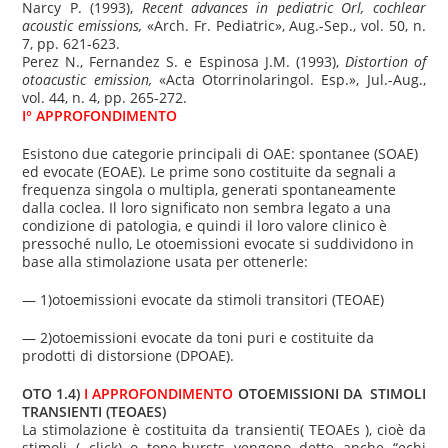
Narcy P. (1993),
Recent advances in pediatric Orl, cochlear
acoustic emissions,
«Arch. Fr. Pediatric», Aug.-Sep., vol. 50, n.
7, pp. 621-623.
Perez N., Fernandez S. e Espinosa J.M. (1993),
Distortion of
otoacustic emission,
«Acta Otorrinolaringol.
Esp.», Jul.-Aug.,
vol. 44, n. 4, pp. 265-272.
I° APPROFONDIMENTO
Esistono due categorie principali di OAE: spontanee (SOAE)
ed evocate (EOAE). Le prime sono costituite da segnali a
frequenza singola o multipla, generati spontaneamente
dalla coclea. Il loro significato non sembra legato a una
condizione di patologia, e quindi il loro valore clinico è
pressoché nullo, Le otoemissioni evocate si suddividono in
base alla stimolazione usata per ottenerle:
— 1)otoemissioni evocate da stimoli transitori (TEOAE)
— 2)otoemissioni evocate da toni puri e costituite da
prodotti di distorsione (DPOAE).
OTO 1.4)
I APPROFONDIMENTO
OTOEMISSIONI DA STIMOLI
TRANSIENTI (TEOAES)
La stimolazione è costituita da transienti( TEOAEs ), cioè da
stimoli ( click) o tone-bursts vengono dette anche “echi