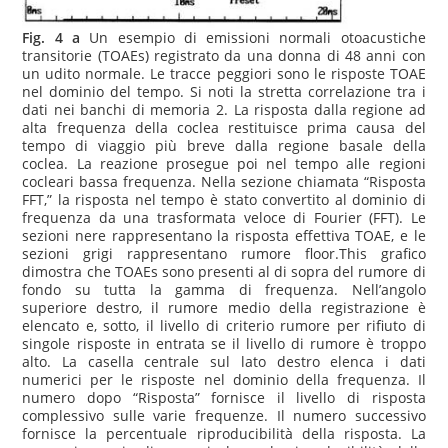
Fig. 4 a
Un esempio di emissioni normali otoacustiche
transitorie (TOAEs) registrato da una donna di 48 anni con
un udito normale. Le tracce peggiori sono le risposte TOAE
nel dominio del tempo. Si noti la stretta correlazione tra i
dati nei banchi di memoria 2. La risposta dalla regione ad
alta frequenza della coclea restituisce prima causa del
tempo di viaggio più breve dalla regione basale della
coclea. La reazione prosegue poi nel tempo alle regioni
cocleari bassa frequenza. Nella sezione chiamata “Risposta
FFT,” la risposta nel tempo è stato convertito al dominio di
frequenza da una trasformata veloce di Fourier (FFT). Le
sezioni nere rappresentano la risposta effettiva TOAE, e le
sezioni grigi rappresentano rumore floor.This grafico
dimostra che TOAEs sono presenti al di sopra del rumore di
fondo su tutta la gamma di frequenza. Nell’angolo
superiore destro, il rumore medio della registrazione è
elencato e, sotto, il livello di criterio rumore per rifiuto di
singole risposte in entrata se il livello di rumore è troppo
alto. La casella centrale sul lato destro elenca i dati
numerici per le risposte nel dominio della frequenza. Il
numero dopo “Risposta” fornisce il livello di risposta
complessivo sulle varie frequenze. Il numero successivo
fornisce la percentuale riproducibilità della risposta. La