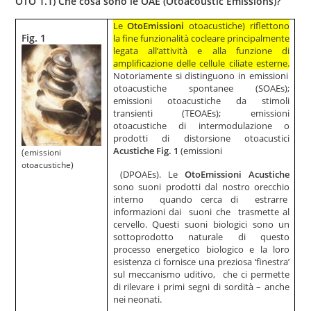
OTO 1.1) Che cosa sono le OAE
(Otoacoustic Emissions)?
Le
OtoEmissioni
otoacustiche) riflettono
Fig. 1
la fine funzionalità cocleare principalmente
legata all’attività e alla funzione di
amplificazione delle cellule ciliate esterne.
Notoriamente si distinguono in emissioni
otoacustiche spontanee (SOAEs);
emissioni otoacustiche da stimoli
transienti (TEOAEs); emissioni
otoacustiche di intermodulazione o
prodotti di distorsione otoacustici
Acustiche Fig. 1
(emissioni
(emissioni
otoacustiche)
(DPOAEs). Le
OtoEmissioni Acustiche
sono suoni prodotti dal nostro orecchio
interno quando cerca di estrarre
informazioni dai suoni che trasmette al
cervello.
Questi suoni biologici sono un
sottoprodotto naturale di questo
processo energetico biologico e la loro
esistenza ci fornisce una preziosa ‘finestra’
sul meccanismo uditivo, che ci permette
di rilevare i primi segni di sordità – anche
nei neonati.