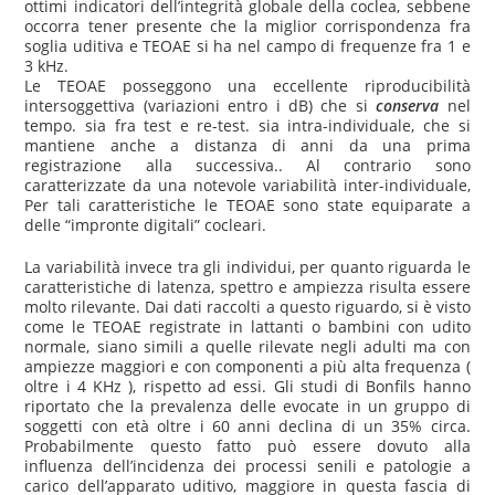
ottimi indicatori dell’integrità globale della coclea, sebbene
occorra tener presente che la miglior corrispondenza fra
soglia uditiva e TEOAE si ha nel campo di frequenze fra 1 e
3 kHz.
Le TEOAE posseggono una eccellente riproducibilità
intersoggettiva (variazioni entro i dB) che si
conserva
nel
tempo. sia fra test e re-test. sia intra-individuale, che si
mantiene anche a distanza di anni da una prima
registrazione alla successiva.. Al contrario sono
caratterizzate da una notevole variabilità inter-individuale,
Per tali caratteristiche le TEOAE sono state equiparate a
delle “impronte digitali” cocleari.
La variabilità invece tra gli individui, per quanto riguarda le
caratteristiche di latenza, spettro e ampiezza risulta essere
molto rilevante. Dai dati raccolti a questo riguardo, si è visto
come le TEOAE registrate in lattanti o bambini con udito
normale, siano simili a quelle rilevate negli adulti ma con
ampiezze maggiori e con componenti a più alta frequenza (
oltre i 4 KHz ), rispetto ad essi. Gli studi di Bonfils hanno
riportato che la prevalenza delle evocate in un gruppo di
soggetti con età oltre i 60 anni declina di un 35% circa.
Probabilmente questo fatto può essere dovuto alla
influenza dell’incidenza dei processi senili e patologie a
carico dell’apparato uditivo, maggiore in questa fascia di